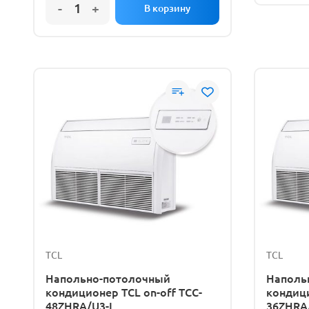
TCL
TCL
Напольно-потолочный
Наполь
кондиционер TCL on-off TCC-
кондици
48ZHRA/U3-L
36ZHRA