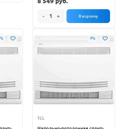
8 549
руб.
TCL
плит-
Напольно-потолочная сплит-