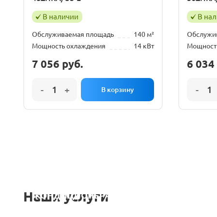
В наличии
В на
Обслуживаемая площадь
140 м²
Обслужи
Мощность охлаждения
14 кВт
Мощност
7 056
руб.
6 034
УСТАНОВКА
ЗАКЛ
Наши услуги
КОНДИЦИОНЕРА
ТРАС