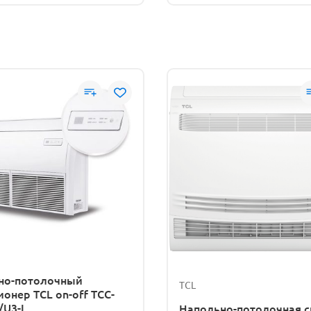
но-потолочный
TCL
онер TCL on-off TCC-
/U3-L
Напольно-потолочная с