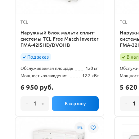
TCL
TCL
Наружный блок мульти сплит-
Наружн
системы TCL Free Match Inverter
системы
FMA-42I5HD/DVOHB
FMA-32
Под заказ
В на
Обслуживаемая площадь
120 м²
Обслужи
Мощность охлаждения
12.2 кВт
Мощност
6 950
руб.
5 620