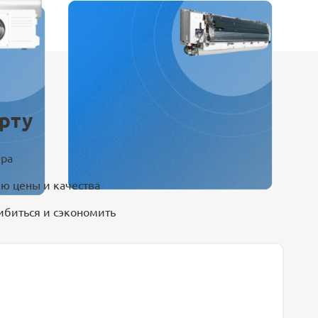
рту
ера
ю цены и качества
ибиться и сэкономить