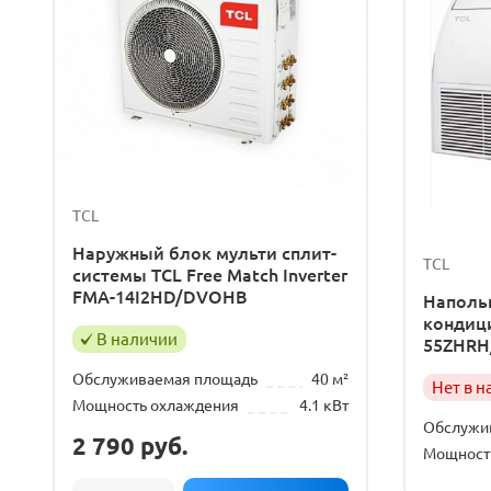
TCL
Наружный блок мульти сплит-
TCL
системы TCL Free Match Inverter
FMA-14I2HD/DVOHB
Наполь
кондици
В наличии
55ZHRH/
Обслуживаемая площадь
40 м²
Нет в 
Мощность охлаждения
4.1 кВт
Обслужи
2 790
руб.
Мощност