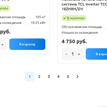
система TCL inverter TCC
личии
18ZHRH/DV
ваемая площадь
105 м²
В наличии
ь охлаждения
10.55 кВт
Обслуживаемая площадь
руб.
Мощность охлаждения
4 750
руб.
1
2
3
4
5
АДКА
ОБСЛУЖИВАНИЕ
С
СПЛИТ-СИСТЕМ