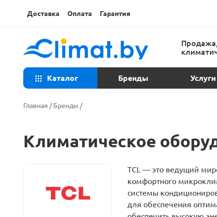
Доставка
Оплата
Гарантия
Продажа,
климатич
Каталог
Бренды
Услуги
Консульта
Главная
/
Бренды
/
Техническ
Климатическое обору
Установка
TCL — это ведущий мир
Ремонт ко
комфортного микроклим
системы кондициониров
Закладка т
для обеспечения оптим
обеспечить высокую эне