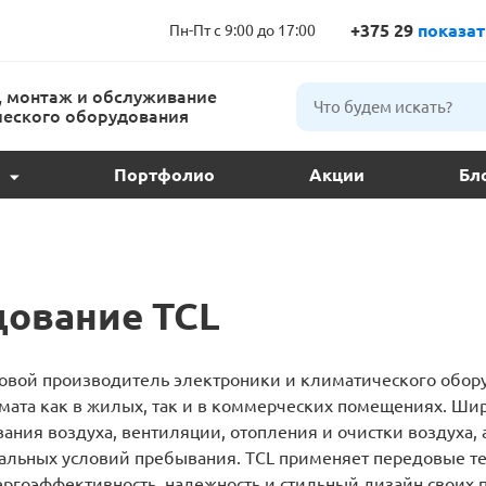
+375 29
показат
Пн-Пт с 9:00 до 17:00
 монтаж и обслуживание
еского оборудования
Портфолио
Акции
Бл
ции и подбор
ое обслуживание
дование TCL
 кондиционера
овой производитель электроники и климатического обо
ндиционеров
ата как в жилых, так и в коммерческих помещениях. Шир
ания воздуха, вентиляции, отопления и очистки воздуха,
расс
альных условий пребывания. TCL применяет передовые т
ргоэффективность, надежность и стильный дизайн своих 