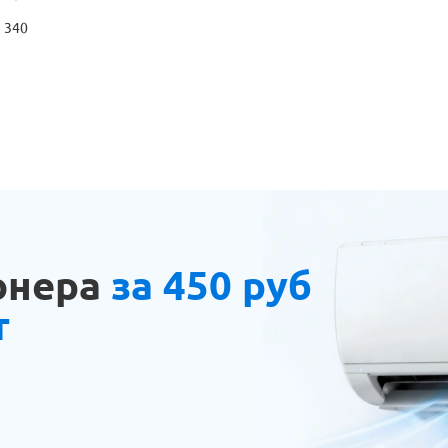
× 340
онера
за 450 руб
т