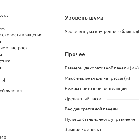
озка
Уровень шума
им
Уровень шума внутреннего блока, д
а скорости вращения
а
нием настроек
Прочее
м
стика
а
Размеры декоративной панели (мм)
Максимальная длина трассы (м)
eel
Режим приточной вентиляции
ой очистки
Дренажный насос
Вес декоративной панели
Пульт дистанционного управления
Зимний комплект
840