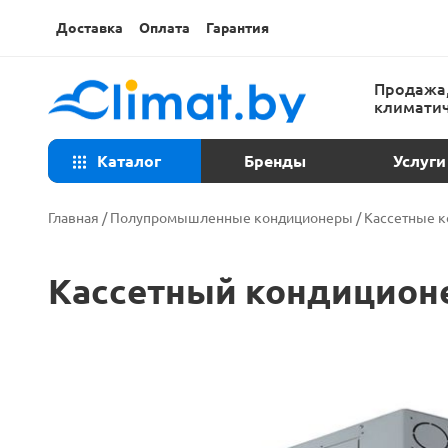
Доставка
Оплата
Гарантия
Продажа,
климатич
Каталог
Бренды
Услуги
Консульта
Главная
/
Полупромышленные кондиционеры
/
Кассетные 
Техническ
Кассетный кондиционе
Установка
Ремонт ко
Закладка т