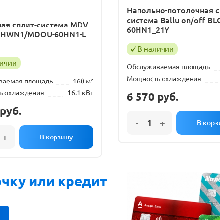
Напольно-потолочная с
система Ballu on/off BL
ная сплит-система MDV
60HN1_21Y
0HWN1/MDOU-60HN1-L
F
В наличии
личии
Обслуживаемая площадь
Мощность охлаждения
ваемая площадь
160 м²
ь охлаждения
16.1 кВт
6 570
руб.
руб.
очку или кредит
!