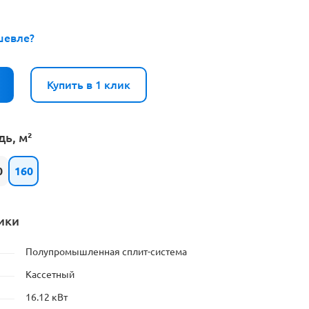
шевле?
Купить в 1 клик
ь, м²
0
160
ики
Полупромышленная сплит-система
Кассетный
16.12 кВт