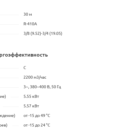
30 м
R-410A
3/8 (9.52)-3/4 (19.05)
ергоэффективность
C
2200 м3/час
3~, 380~400 В, 50 Гц
ие)
5.55 кВт
5.57 кВт
аждение)
от -15 до 49 °C
рев)
от -15 до 24 °C