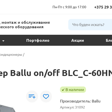
+375 29 3
Пн-Пт с 9:00 до 17:00
 монтаж и обслуживание
еского оборудования
Портфолио
Акции
Бл
ции и подбор
кондиционеры
/
ое обслуживание
р Ballu on/off BLC_C-60H
 кондиционера
ндиционеров
В наличии
Производитель:
Ballu
расс
Артикул:
31092