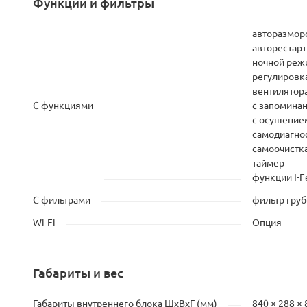
Функции и фильтры
авторазмор
авторестарт
ночной реж
регулировк
вентилятор
С функциями
с запомина
с осушение
самодиагно
самоочистк
таймер
функции I-F
С фильтрами
фильтр груб
Wi-Fi
Опция
Габариты и вес
Габариты внутреннего блока ШхВхГ (мм)
840 × 288 × 