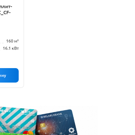
плит-
C_CF-
160 м²
16.1 кВт