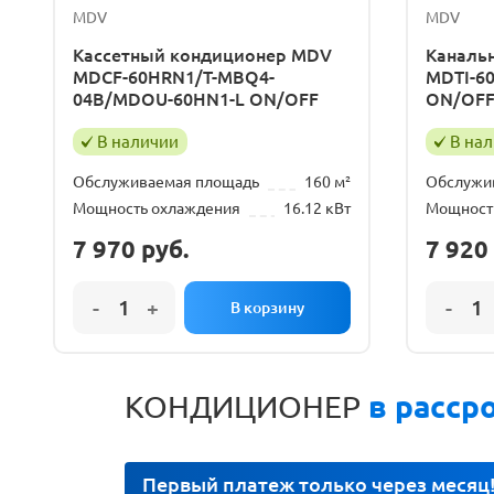
MDV
MDV
Кассетный кондиционер MDV
Каналь
MDCF-60HRN1/T-MBQ4-
MDTI-6
04B/MDOU-60HN1-L ON/OFF
ON/OF
В наличии
В на
Обслуживаемая площадь
160 м²
Обслужи
Мощность охлаждения
16.12 кВт
Мощност
7 970
руб.
7 920
КОНДИЦИОНЕР
в расср
Первый платеж только через месяц