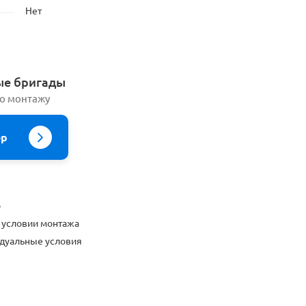
Нет
ые бригады
по монтажу
ер
о
 условии монтажа
дуальные условия