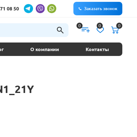
71 08 50
Заказать звонок
0
0
0
ог
О компании
Контакты
N1_21Y