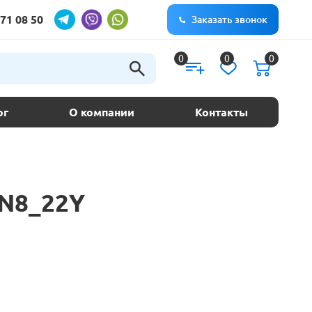
71 08 50
Заказать звонок
0
0
0
ог
О компании
Контакты
HN8_22Y