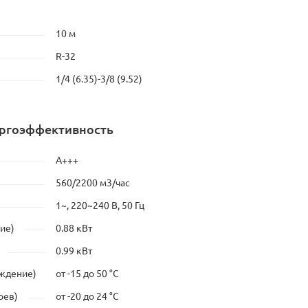
10 м
R-32
1/4 (6.35)-3/8 (9.52)
ергоэффективность
A+++
560/2200 м3/час
1~, 220~240 В, 50 Гц
ие)
0.88 кВт
0.99 кВт
аждение)
от -15 до 50 °C
рев)
от -20 до 24 °C