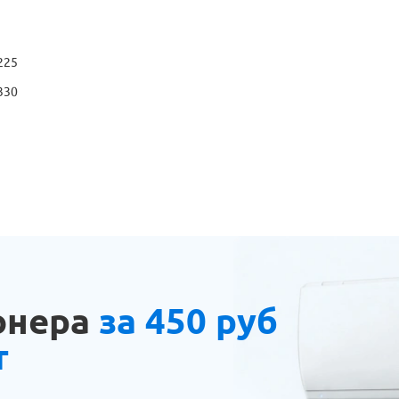
225
330
онера
за 450 руб
т