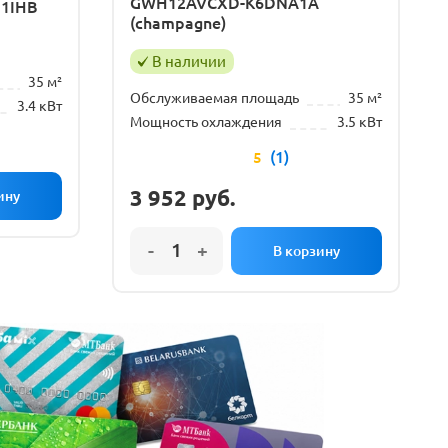
GWH12AVCXD-K6DNA1A
11IHB
(champagne)
В наличии
35 м²
Обслуживаемая площадь
35 м²
3.4 кВт
Мощность охлаждения
3.5 кВт
(1)
5
3 952
руб.