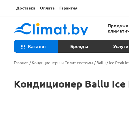
Доставка
Оплата
Гарантия
Продажа,
климатич
Каталог
Бренды
Услуги
Консульта
Главная
/
Кондиционеры и Сплит-системы
/
Ballu
/
Ice Peak In
Техническ
Кондиционер Ballu Ice
Установка
Ремонт ко
Закладка т