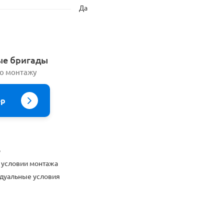
Да
ые бригады
по монтажу
ер
о
 условии монтажа
дуальные условия