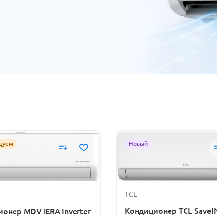
дуем
Новый
TCL
Кондиционер TCL SaveI
онер MDV iERA Inverter