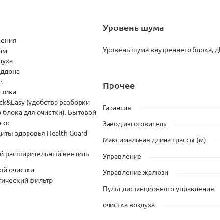
Уровень шума
жения
Уровень шума внутреннего блока, д
им
духа
оддона
м
Прочее
стика
ck&Easy (удобство разборки
Гарантия
 блока для очистки). Бытовой
асос
Завод изготовитель
иты здоровья Health Guard
Максимальная длина трассы (м)
й расширительный вентиль
Управление
ой очистки
Управление жалюзи
тический фильтр
Пульт дистанционного управления
очистка воздуха