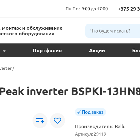
+375 29 3
Пн-Пт с 9:00 до 17:00
 монтаж и обслуживание
еского оборудования
Портфолио
Акции
Бл
ции и подбор
verter
/
ое обслуживание
 Peak inverter BSPKI-13HN
 кондиционера
ндиционеров
Под заказ
Производитель:
Ballu
расс
Артикул:
29119