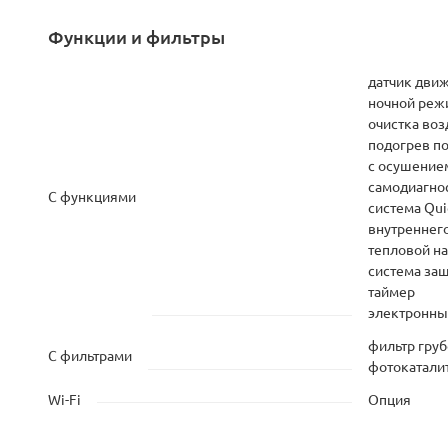
Функции и фильтры
датчик дви
ночной реж
очистка воз
подогрев п
с осушение
самодиагно
С функциями
система Qui
внутреннего
тепловой н
система защ
таймер
электронны
фильтр груб
С фильтрами
фотокатали
Wi-Fi
Опция