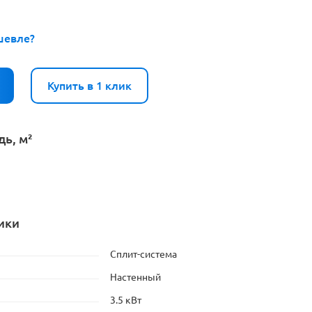
шевле?
Купить в 1 клик
ь, м²
ики
Сплит-система
Настенный
3.5 кВт