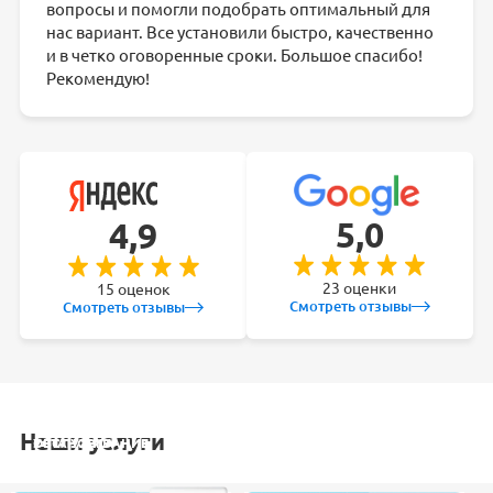
вопросы и помогли подобрать оптимальный для
нас вариант. Все установили быстро, качественно
и в четко оговоренные сроки. Большое спасибо!
Рекомендую!
5,0
4,9
23 оценки
15 оценок
Смотреть отзывы
Смотреть отзывы
Наши услуги
УСТАНОВКА
ОБСЛУЖИВАНИЕ
ЗАКЛАДКА
РЕМОНТ
КОНДИЦИОНЕРА
СПЛИТ-СИСТЕМ
ТРАСС
КОНДИЦИОНЕРА