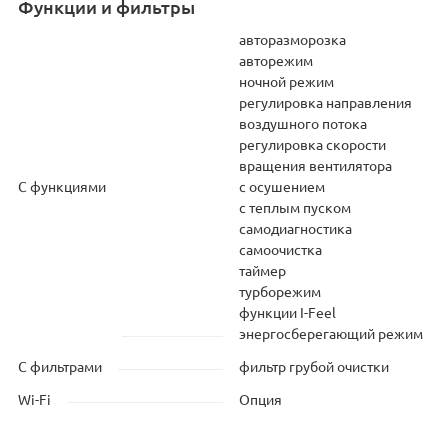
Функции и фильтры
авторазморозка
авторежим
ночной режим
регулировка направления
воздушного потока
регулировка скорости
вращения вентилятора
С функциями
с осушением
с теплым пуском
самодиагностика
самоочистка
таймер
турборежим
функции I-Feel
энергосберегающий режим
С фильтрами
фильтр грубой очистки
Wi-Fi
Опция