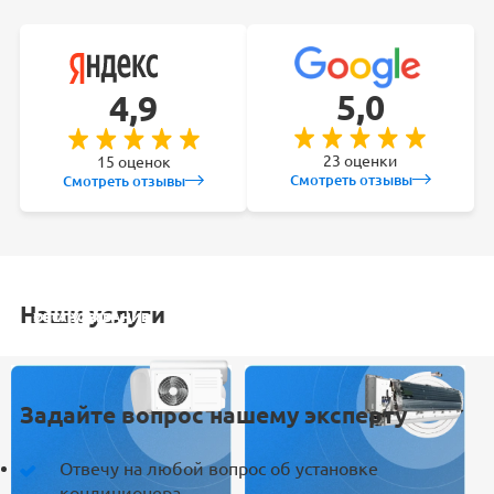
5,0
4,9
23 оценки
15 оценок
Смотреть отзывы
Смотреть отзывы
Наши услуги
УСТАНОВКА
ОБСЛУЖИВАНИЕ
ЗАКЛАДКА
РЕМОНТ
КОНДИЦИОНЕРА
СПЛИТ-СИСТЕМ
ТРАСС
КОНДИЦИОНЕРА
Задайте вопрос нашему эксперту
Отвечу на любой вопрос об установке
кондиционера