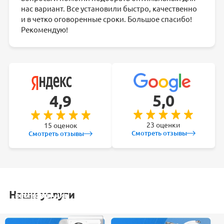
нас вариант. Все установили быстро, качественно
и в четко оговоренные сроки. Большое спасибо!
Рекомендую!
5,0
4,9
23 оценки
15 оценок
Смотреть отзывы
Смотреть отзывы
Наши услуги
УСТАНОВКА
ОБСЛУЖИВАНИЕ
ЗАКЛАДКА
РЕМОНТ
КОНДИЦИОНЕРА
СПЛИТ-СИСТЕМ
ТРАСС
КОНДИЦИОНЕРА