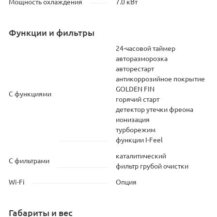
Мощность охлаждения
7.0 кВт
Функции и фильтры
24-часовой таймер
авторазморозка
авторестарт
антикоррозийное покрытие
GOLDEN FIN
С функциями
горячий старт
детектор утечки фреона
ионизация
турборежим
функции I-Feel
каталитический
С фильтрами
фильтр грубой очистки
Wi-Fi
Опция
Габариты и вес