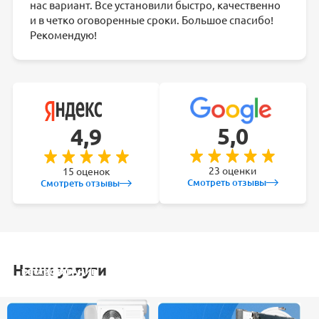
нас вариант. Все установили быстро, качественно
и в четко оговоренные сроки. Большое спасибо!
Рекомендую!
5,0
4,9
23 оценки
15 оценок
Смотреть отзывы
Смотреть отзывы
Наши услуги
УСТАНОВКА
ОБСЛУЖИВАНИЕ
ЗАКЛАДКА
РЕМОНТ
КОНДИЦИОНЕРА
СПЛИТ-СИСТЕМ
ТРАСС
КОНДИЦИОНЕРА