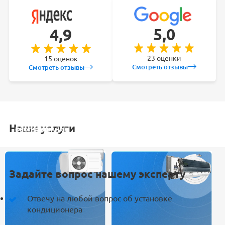
5,0
4,9
23 оценки
15 оценок
Смотреть отзывы
Смотреть отзывы
Наши услуги
УСТАНОВКА
ОБСЛУЖИВАНИЕ
ЗАКЛАДКА
РЕМОНТ
КОНДИЦИОНЕРА
СПЛИТ-СИСТЕМ
ТРАСС
КОНДИЦИОНЕРА
Задайте вопрос нашему эксперту
Отвечу на любой вопрос об установке
кондиционера