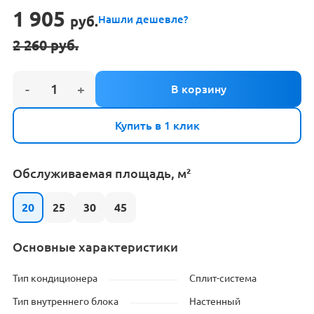
1 905
руб.
Нашли дешевле?
2 260
руб.
Первоначальная
Текущая
цена
цена:
составляла
1
2
905 руб..
260 руб..
Купить в 1 клик
Обслуживаемая площадь, м²
20
25
30
45
Основные характеристики
Тип кондиционера
Сплит-система
Тип внутреннего блока
Настенный