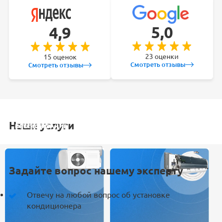
5,0
4,9
23 оценки
15 оценок
Смотреть отзывы
Смотреть отзывы
Наши услуги
УСТАНОВКА
ОБСЛУЖИВАНИЕ
ЗАКЛАДКА
РЕМОНТ
КОНДИЦИОНЕРА
СПЛИТ-СИСТЕМ
ТРАСС
КОНДИЦИОНЕРА
Задайте вопрос нашему эксперту
Отвечу на любой вопрос об установке
кондиционера