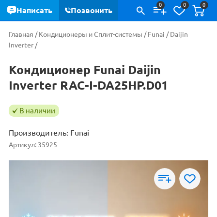
0
0
0
Написать
Позвонить
Главная
/
Кондиционеры и Сплит-системы
/
Funai
/
Daijin
Inverter
/
Кондиционер Funai Daijin
Inverter RAC-I-DA25HP.D01
В наличии
Производитель:
Funai
Артикул:
35925