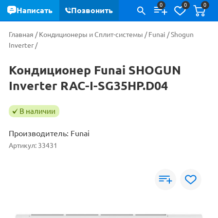
0
0
0
Написать
Позвонить
Главная
/
Кондиционеры и Сплит-системы
/
Funai
/
Shogun
Inverter
/
Кондиционер Funai SHOGUN
Inverter RAC-I-SG35HP.D04
В наличии
Производитель:
Funai
Артикул:
33431