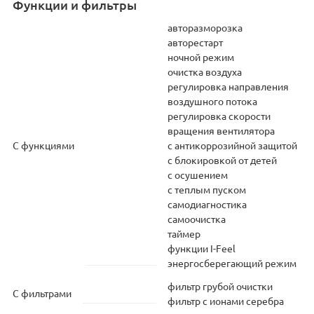
Функции и фильтры
авторазморозка
авторестарт
ночной режим
очистка воздуха
регулировка направления
воздушного потока
регулировка скорости
вращения вентилятора
С функциями
с антикоррозийной защитой
с блокировкой от детей
с осушением
с теплым пуском
самодиагностика
самоочистка
таймер
функции I-Feel
энергосберегающий режим
фильтр грубой очистки
С фильтрами
фильтр с ионами серебра