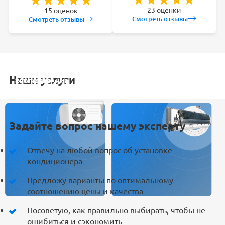
23 оценки
15 оценок
Смотреть отзывы
Смотреть отзывы
Наши услуги
УСТАНОВКА
ОБСЛУЖИВАНИЕ
ЗАКЛАДКА
РЕМОНТ
КОНДИЦИОНЕРА
СПЛИТ-СИСТЕМ
ТРАСС
КОНДИЦИОНЕРА
Задайте вопрос нашему эксперту
Отвечу на любой вопрос об установке
кондиционера
Предложу варианты по оптимальному
соотношению цены и качества
Посоветую, как правильно выбирать, чтобы не
ошибиться и сэкономить