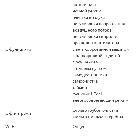
авторестарт
ночной режим
очистка воздуха
регулировка направления
воздушного потока
регулировка скорости
вращения вентилятора
С функциями
с антикоррозийной защитой
с блокировкой от детей
с осушением
с теплым пуском
самодиагностика
самоочистка
таймер
функции I-Feel
энергосберегающий режим
фильтр грубой очистки
С фильтрами
фильтр с ионами серебра
Wi-Fi
Опция