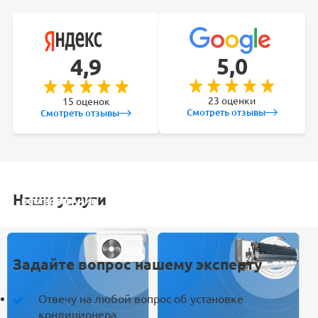
5,0
4,9
23 оценки
15 оценок
Смотреть отзывы
Смотреть отзывы
Наши услуги
УСТАНОВКА
ОБСЛУЖИВАНИЕ
ЗАКЛАДКА
РЕМОНТ
КОНДИЦИОНЕРА
СПЛИТ-СИСТЕМ
ТРАСС
КОНДИЦИОНЕРА
Задайте вопрос нашему эксперту
Отвечу на любой вопрос об установке
кондиционера