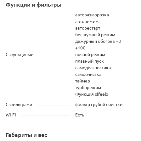
Функции и фильтры
авторазморозка
авторежим
авторестарт
бесшумный режим
дежурный обогрев +8
+10С
С функциями
ночной режим
плавный пуск
самодиагностика
самоочистка
таймер
турборежим
Функция «Ifeel»
С фильтрами
фильтр грубой очистки
Wi-Fi
Есть
Габариты и вес