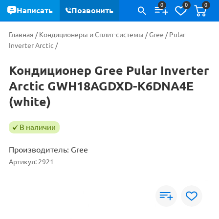
0
0
0
Написать
Позвонить
Главная
/
Кондиционеры и Сплит-системы
/
Gree
/
Pular
Inverter Arctic
/
Кондиционер Gree Pular Inverter
Arctic GWH18AGDXD-K6DNA4E
(white)
В наличии
Производитель:
Gree
Артикул:
2921