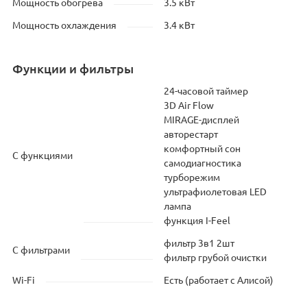
Мощность обогрева
3.5 кВт
Мощность охлаждения
3.4 кВт
Функции и фильтры
24-часовой таймер
3D Air Flow
MIRAGE-дисплей
авторестарт
комфортный сон
С функциями
самодиагностика
турборежим
ультрафиолетовая LED
лампа
функция I-Feel
фильтр 3в1 2шт
С фильтрами
фильтр грубой очистки
Wi-Fi
Есть (работает с Алисой)