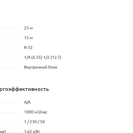
25 м
15 м
R-32
1/4 (6.35)-1/2 (12.7)
Внутренний блок
ергоэффективность
A/A
1000 м3/час
1 / 230 / 50
ие)
1.62 кВт