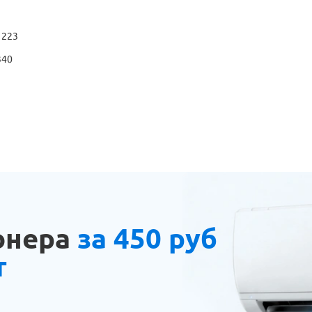
 223
340
онера
за 450 руб
т