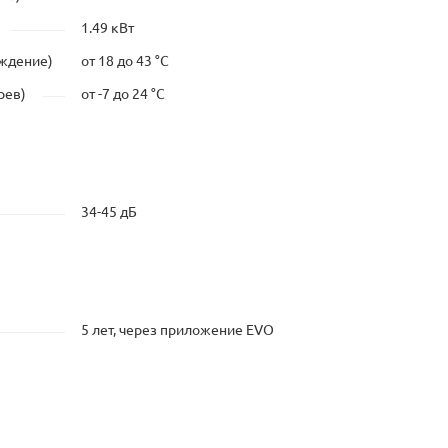
1.49 кВт
аждение)
от 18 до 43 °C
рев)
от -7 до 24 °C
34-45 дБ
5 лет, через приложение EVO