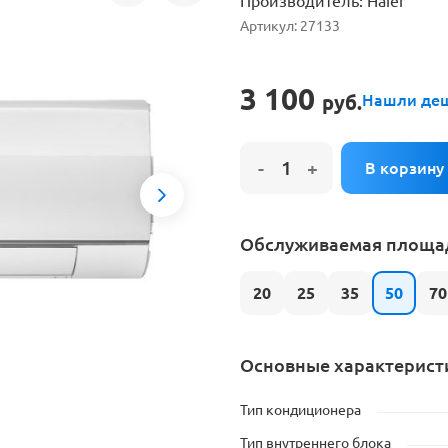
Производитель:
Haier
е на установку кондиционера
Артикул:
27133
3 100
руб.
Нашли де
Next
Обслуживаемая площад
20
25
35
50
70
Основные характерист
Тип кондиционера
Тип внутреннего блока