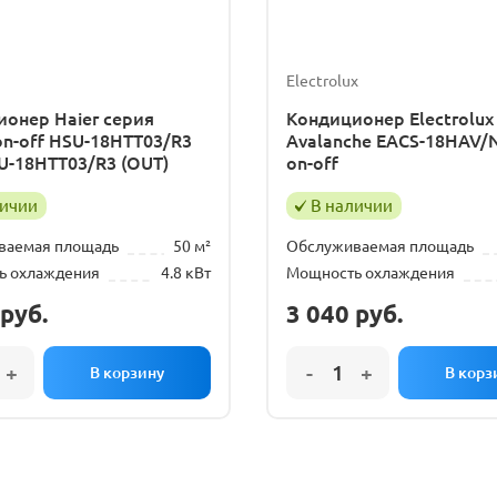
Electrolux
онер Haier серия
Кондиционер Electrolux
on-off HSU-18HTT03/R3
Avalanche EACS-18HAV/
SU-18HTT03/R3 (OUT)
on-off
личии
В наличии
ваемая площадь
50 м²
Обслуживаемая площадь
ь охлаждения
4.8 кВт
Мощность охлаждения
руб.
3 040
руб.