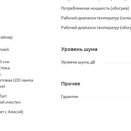
Потребляемая мощность (обогрев)
Рабочий диапазон температур (охл
Рабочий диапазон температур (обог
таймер
Уровень шума
плей
 сон
Уровень шума, дБ
стика
м
етовая LED лампа
Прочее
eel
 2шт
Гарантия
ой очистки
ет с Алисой)