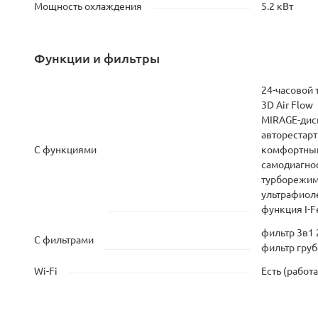
Мощность охлаждения
5.2 кВт
Функции и фильтры
24-часовой 
3D Air Flow
MIRAGE-дис
авторестарт
С функциями
комфортный
самодиагно
турборежи
ультрафиол
функция I-F
фильтр 3в1
С фильтрами
фильтр груб
Wi-Fi
Есть (работа