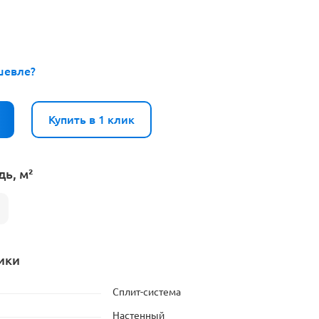
шевле?
Купить в 1 клик
ь, м²
ики
Сплит-система
Настенный