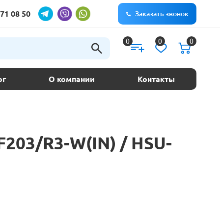
71 08 50
Заказать звонок
0
0
0
ог
О компании
Контакты
F203/R3-W(IN) / HSU-