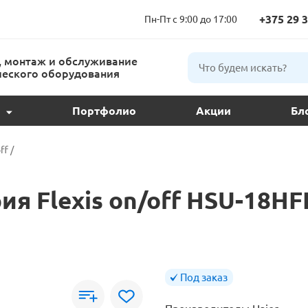
+375 29 3
Пн-Пт с 9:00 до 17:00
 монтаж и обслуживание
еского оборудования
Портфолио
Акции
Бл
ции и подбор
ff
/
ое обслуживание
я Flexis on/off HSU-18HF
 кондиционера
ндиционеров
Под заказ
расс