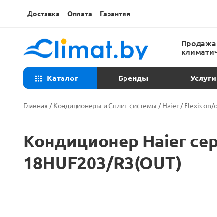
Доставка
Оплата
Гарантия
Продажа,
климатич
Каталог
Бренды
Услуги
Консульта
Главная
/
Кондиционеры и Сплит-системы
/
Haier
/
Flexis on/o
Техническ
Кондиционер Haier сери
Установка
18HUF203/R3(OUT)
Ремонт ко
Закладка т