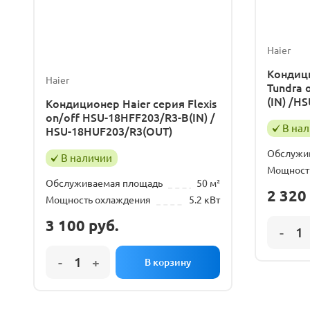
Haier
Кондици
Haier
Tundra 
(IN) /H
Кондиционер Haier серия Flexis
on/off HSU-18HFF203/R3-B(IN) /
В на
HSU-18HUF203/R3(OUT)
Обслужи
В наличии
Мощност
Обслуживаемая площадь
50 м²
2 320
Мощность охлаждения
5.2 кВт
3 100
руб.