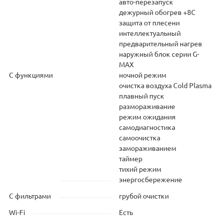
авто-перезапуск
дежурный обогрев +8С
защита от плесени
интеллектуальный
предварительный нагрев
наружный блок серии G-
MAX
С функциями
ночной режим
очистка воздуха Cold Plasma
плавный пуск
размораживание
режим ожидания
самодиагностика
самоочистка
замораживанием
таймер
тихий режим
энергосбережение
С фильтрами
грубой очистки
Wi-Fi
Есть