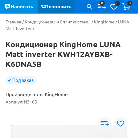
0
0
0
Написать
Позвонить
Главная
/
Кондиционеры и Сплит-системы
/
KingHome
/
LUNA
Matt inverter
/
Кондиционер KingHome LUNA
Matt inverter KWH12AYBXB-
K6DNA5B
Под заказ
Производитель:
KingHome
Артикул:
N3105