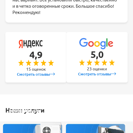
и в четко оговоренные сроки. Большое спасибо!
Рекомендую!
5,0
4,9
23 оценки
15 оценок
Смотреть отзывы
Смотреть отзывы
Наши услуги
УСТАНОВКА
ОБСЛУЖИВАНИЕ
ЗАКЛАДКА
РЕМОНТ
КОНДИЦИОНЕРА
СПЛИТ-СИСТЕМ
ТРАСС
КОНДИЦИОНЕРА