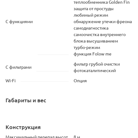
теплообменника Golden Fin
защита от простуды
любимый режим
С функциями
обнаружение утечки фреона
самодиагностика
самоочистка внутреннего
блока высушиванием
турбо-режим
функция Folow me
фильтр грубой очистки
С фильтрами
фотокаталитический
Wi-Fi
Опция
Габариты и вес
Конструкция
Максимальный перепад высот
8 м