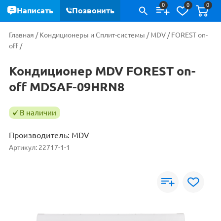
0
0
0
Написать
Позвонить
Главная
/
Кондиционеры и Сплит-системы
/
MDV
/
FOREST on-
off
/
Кондиционер MDV FOREST on-
off MDSAF-09HRN8
В наличии
Производитель:
MDV
Артикул:
22717-1-1