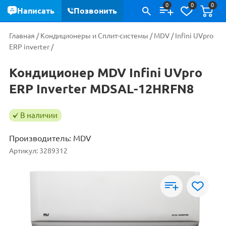
0
0
0
Написать
Позвонить
Главная
/
Кондиционеры и Сплит-системы
/
MDV
/
Infini UVpro
ERP inverter
/
Кондиционер MDV Infini UVpro
ERP Inverter MDSAL-12HRFN8
В наличии
Производитель:
MDV
Артикул:
3289312