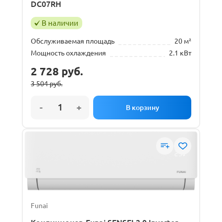
DC07RH
В наличии
Обслуживаемая площадь
20 м²
Мощность охлаждения
2.1 кВт
2 728
руб.
3 504
руб.
Первоначальная
Текущая
цена
цена:
составляла
2
3
728 руб..
504 руб..
Funai