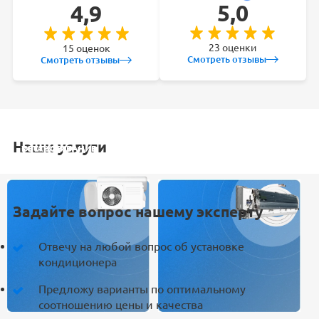
5,0
4,9
23 оценки
15 оценок
Смотреть отзывы
Смотреть отзывы
Наши услуги
УСТАНОВКА
ОБСЛУЖИВАНИЕ
ЗАКЛАДКА
РЕМОНТ
КОНДИЦИОНЕРА
СПЛИТ-СИСТЕМ
ТРАСС
КОНДИЦИОНЕРА
Задайте вопрос нашему эксперту
Отвечу на любой вопрос об установке
кондиционера
Предложу варианты по оптимальному
соотношению цены и качества