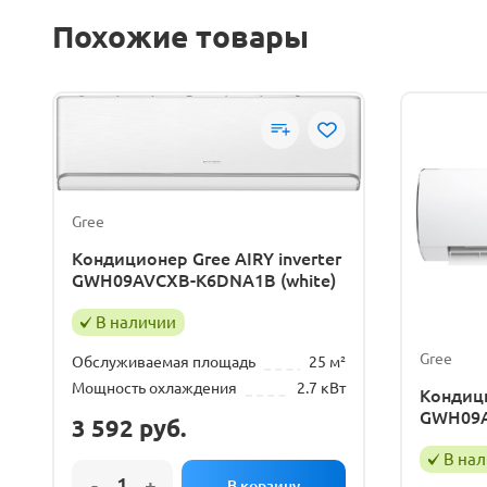
Похожие товары
Gree
Кондиционер Gree AIRY inverter
GWH09AVCXB-K6DNA1B (white)
В наличии
Gree
Обслуживаемая площадь
25 м²
Мощность охлаждения
2.7 кВт
Кондици
GWH09A
3 592
руб.
В на