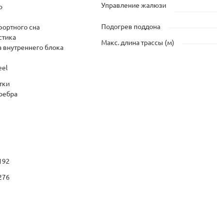
Управление жалюзи
o
Подогрев поддона
ортного сна
стика
Макс. длина трассы (м)
а внутреннего блока
eel
тки
ребра
192
276