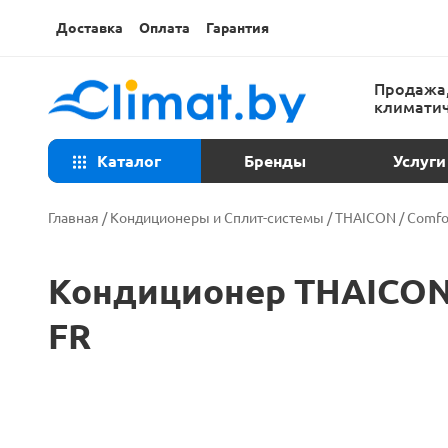
Доставка
Оплата
Гарантия
Продажа,
климатич
Каталог
Бренды
Услуги
Консульта
Главная
/
Кондиционеры и Сплит-системы
/
THAICON
/
Comfor
Техническ
Кондиционер THAICON C
Установка
FR
Ремонт ко
Закладка т