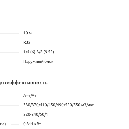
10 м
R32
1/4 (6)-3/8 (9.52)
Наружный блок
ергоэффективность
А++/А+
330/370/410/450/490/520/550 м3/час
220-240/50/1
ие)
0.811 кВт