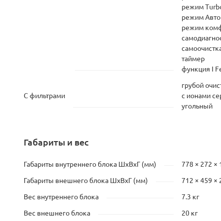
режим Turb
режим Авто
режим комф
самодиагно
самоочистк
таймер
функция I F
грубой очис
С фильтрами
с ионами се
угольный
Габариты и вес
Габариты внутреннего блока ШхВхГ (мм)
778 × 272 × 
Габариты внешнего блока ШхВхГ (мм)
712 × 459 × 
Вес внутреннего блока
7.3 кг
Вес внешнего блока
20 кг