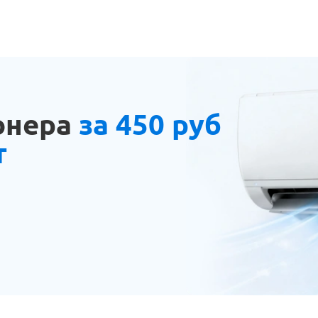
онера
за 450 руб
т