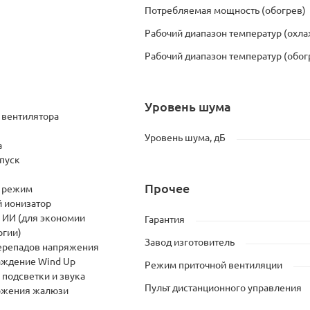
Потребляемая мощность (обогрев)
Рабочий диапазон температур (охл
Рабочий диапазон температур (обог
Уровень шума
 вентилятора
Уровень шума, дБ
а
пуск
Прочее
 режим
 ионизатор
 ИИ (для экономии
Гарантия
ргии)
Завод изготовитель
перепадов напряжения
аждение Wind Up
Режим приточной вентиляции
подсветки и звука
Пульт дистанционного управления
ожения жалюзи