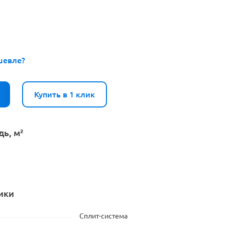
шевле?
Купить в 1 клик
ь, м²
ики
Сплит-система