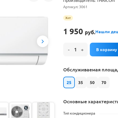
Производитель:
THAICON
е на установку кондиционера
Артикул:
3061
Хит
1 950
руб.
Нашли де
Next
Обслуживаемая площад
25
35
50
70
Основные характерист
Тип кондиционера