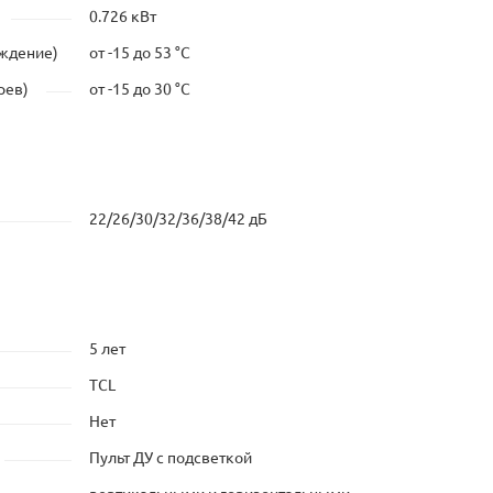
0.726 кВт
аждение)
от -15 до 53 °C
рев)
от -15 до 30 °C
22/26/30/32/36/38/42 дБ
5 лет
TCL
Нет
Пульт ДУ с подсветкой