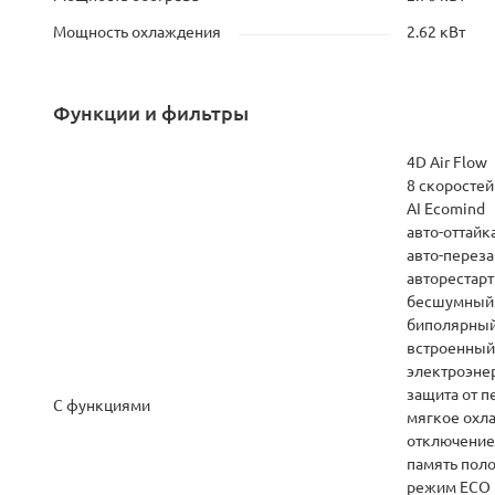
Мощность охлаждения
2.62 кВт
Функции и фильтры
4D Air Flow
8 скоростей
AI Ecomind
авто-оттайк
авто-переза
авторестарт
бесшумный
биполярный
встроенный
электроэне
защита от 
С функциями
мягкое охл
отключение 
память пол
режим ECO