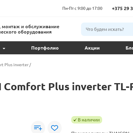
+375 29 3
Пн-Пт с 9:00 до 17:00
 монтаж и обслуживание
еского оборудования
Портфолио
Акции
Бл
ции и подбор
t Plus inverter
/
ое обслуживание
omfort Plus inverter TL
 кондиционера
ндиционеров
В наличии
расс