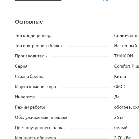
Основные
Тип кондиционера
Сплит-сист
Тип внутреннего блока
Настенный
Производитель
THAICON
Серия
Comfort Plus
Страна бренда
Китай
Марка компрессора
GMCC
Инвертор
Да
Режим работы
обогрев, о
Обслуживаемая площадь
25 м²
Цвет внутреннего блока
белый
Мощность обогрева
2.70 кВт