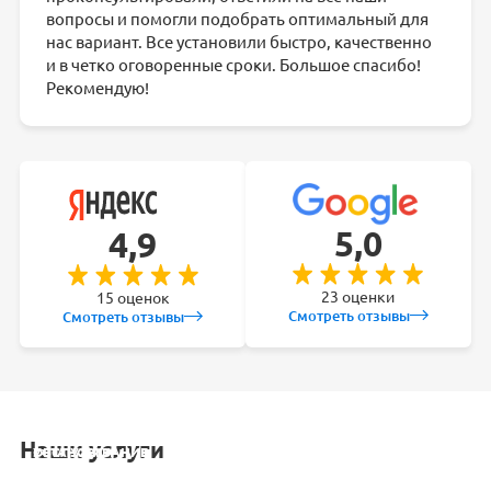
вопросы и помогли подобрать оптимальный для
нас вариант. Все установили быстро, качественно
и в четко оговоренные сроки. Большое спасибо!
Рекомендую!
5,0
4,9
23 оценки
15 оценок
Смотреть отзывы
Смотреть отзывы
Наши услуги
УСТАНОВКА
ОБСЛУЖИВАНИЕ
ЗАКЛАДКА
РЕМОНТ
КОНДИЦИОНЕРА
СПЛИТ-СИСТЕМ
ТРАСС
КОНДИЦИОНЕРА