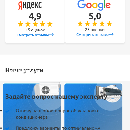
5,0
4,9
23 оценки
15 оценок
Смотреть отзывы
Смотреть отзывы
Наши услуги
УСТАНОВКА
ОБСЛУЖИВАНИЕ
ЗАКЛАДКА
РЕМОНТ
КОНДИЦИОНЕРА
СПЛИТ-СИСТЕМ
ТРАСС
КОНДИЦИОНЕРА
Задайте вопрос нашему эксперту
Отвечу на любой вопрос об установке
кондиционера
Предложу варианты по оптимальному