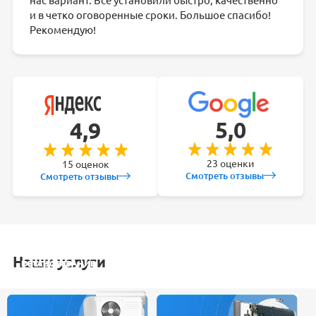
нас вариант. Все установили быстро, качественно
и в четко оговоренные сроки. Большое спасибо!
Рекомендую!
5,0
4,9
23 оценки
15 оценок
Смотреть отзывы
Смотреть отзывы
Наши услуги
УСТАНОВКА
ОБСЛУЖИВАНИЕ
ЗАКЛАДКА
РЕМОНТ
КОНДИЦИОНЕРА
СПЛИТ-СИСТЕМ
ТРАСС
КОНДИЦИОНЕРА