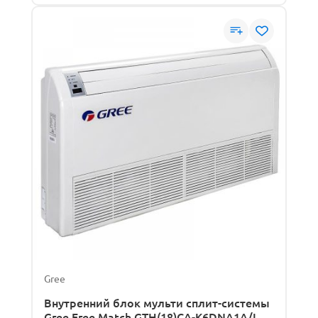
Gree
Внутренний блок мульти сплит-системы
Gree Free Match GTH(18)CA-K6DNA1A/I