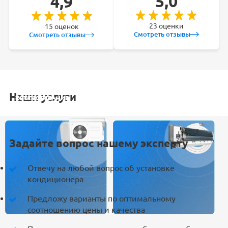
5,0
4,9
23 оценки
15 оценок
Смотреть отзывы
Смотреть отзывы
Наши услуги
УСТАНОВКА
ОБСЛУЖИВАНИЕ
ЗАКЛАДКА
РЕМОНТ
КОНДИЦИОНЕРА
СПЛИТ-СИСТЕМ
ТРАСС
КОНДИЦИОНЕРА
Задайте вопрос нашему эксперту
Отвечу на любой вопрос об установке
кондиционера
Предложу варианты по оптимальному
соотношению цены и качества