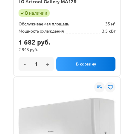
LG Artcool Gallery MA12R
В наличии
Обслуживаемая площадь
35 м²
Мощность охлаждения
3.5 кВт
1 682
руб.
2 943
руб.
Первоначальная
Текущая
цена
цена:
составляла
1
2
682 руб..
943 руб..