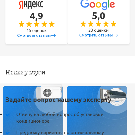
5,0
4,9
23 оценки
15 оценок
Смотреть отзывы
Смотреть отзывы
Наши услуги
УСТАНОВКА
ОБСЛУЖИВАНИЕ
ЗАКЛАДКА
РЕМОНТ
КОНДИЦИОНЕРА
СПЛИТ-СИСТЕМ
ТРАСС
КОНДИЦИОНЕРА
Задайте вопрос нашему эксперту
Отвечу на любой вопрос об установке
кондиционера
Предложу варианты по оптимальному