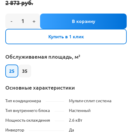
2 873
руб.
Первоначальная
Текущая
цена
цена:
составляла
1
2
623 руб..
873 руб..
Купить в 1 клик
Обслуживаемая площадь, м²
25
35
Основные характеристики
Тип кондиционера
Мульти-сплит система
Тип внутреннего блока
Настенный
Мощность охлаждения
2.6 кВт
Инвертор
Да