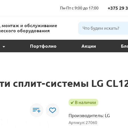
+375 29 3
Пн-Пт с 9:00 до 17:00
 монтаж и обслуживание
еского оборудования
Портфолио
Акции
Бл
ции и подбор
ое обслуживание
ти сплит-системы LG CL1
 кондиционера
ндиционеров
В наличии
Производитель:
LG
расс
Артикул:
27060