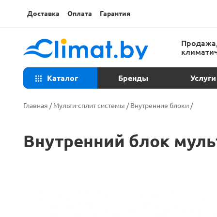
Доставка
Оплата
Гарантия
Продажа,
климатич
Каталог
Бренды
Услуги
Консульта
Главная
/
Мульти-сплит системы
/
Внутренние блоки
/
Техническ
Внутренний блок муль
Установка
Ремонт ко
Закладка т