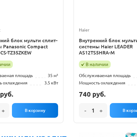
c
Haier
ний блок мульти сплит-
Внутренний блок мульти
 Panasonic Compact
системы Haier LEADER
r CS-TZ35ZKEW
AS12TS5HRA-M
личии
В наличии
ваемая площадь
35 м²
Обслуживаемая площадь
ь охлаждения
3.5 кВт
Мощность охлаждения
руб.
740
руб.