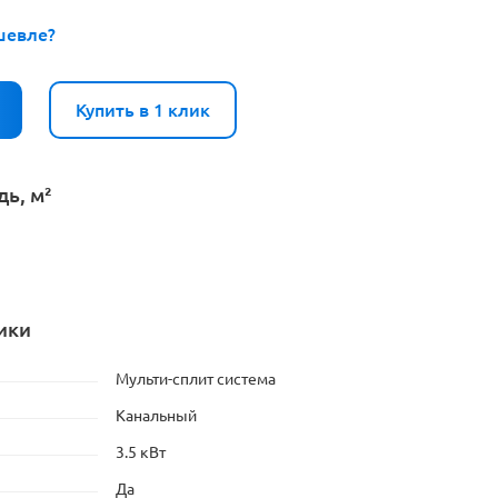
шевле?
Купить в 1 клик
ь, м²
ики
Мульти-сплит система
Канальный
3.5 кВт
Да