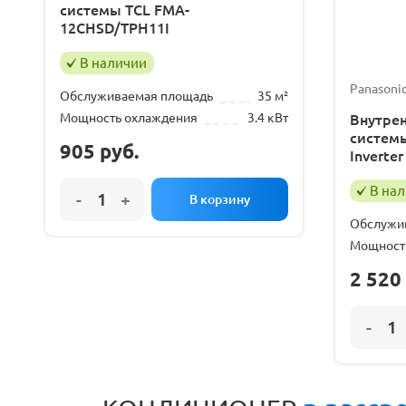
системы TCL FMA-
12CHSD/TPH11I
В наличии
Panasoni
Обслуживаемая площадь
35 м²
Мощность охлаждения
3.4 кВт
Внутрен
системы
905
руб.
Inverte
В на
Обслужи
Мощност
2 520