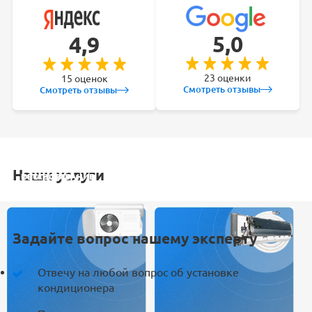
5,0
4,9
23 оценки
15 оценок
Смотреть отзывы
Смотреть отзывы
Наши услуги
УСТАНОВКА
ОБСЛУЖИВАНИЕ
ЗАКЛАДКА
РЕМОНТ
КОНДИЦИОНЕРА
СПЛИТ-СИСТЕМ
ТРАСС
КОНДИЦИОНЕРА
Задайте вопрос нашему эксперту
Отвечу на любой вопрос об установке
кондиционера