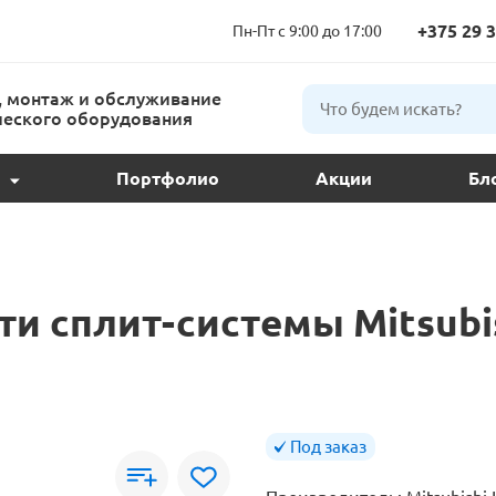
+375 29 3
Пн-Пт с 9:00 до 17:00
 монтаж и обслуживание
еского оборудования
Портфолио
Акции
Бл
ции и подбор
ое обслуживание
и сплит-системы Mitsubis
 кондиционера
ндиционеров
Под заказ
расс