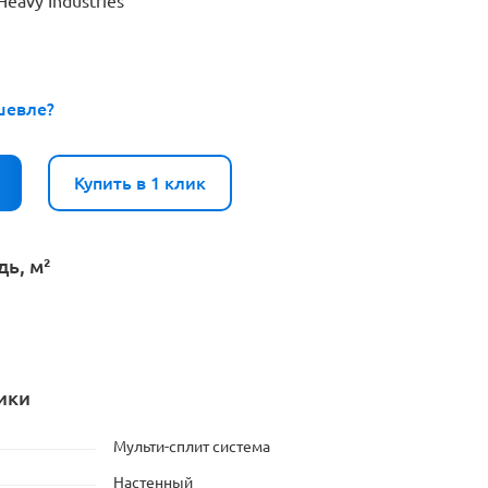
Heavy Industries
шевле?
Купить в 1 клик
ь, м²
ики
Мульти-сплит система
Настенный