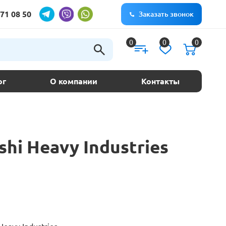
71 08 50
Заказать звонок
0
0
0
ог
О компании
Контакты
hi Heavy Industries