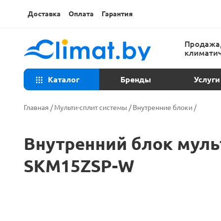
Доставка
Оплата
Гарантия
Продажа,
климатич
Каталог
Бренды
Услуги
Консульта
Главная
/
Мульти-сплит системы
/
Внутренние блоки
/
Техническ
Внутренний блок мульт
Установка
SKM15ZSP-W
Ремонт ко
Закладка т