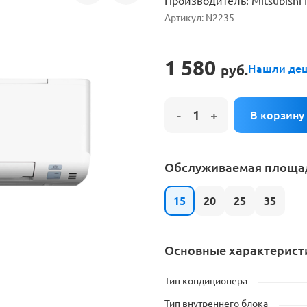
Производитель:
Mitsubishi 
е на установку кондиционера
Артикул:
N2235
1 580
руб.
Нашли де
Обслуживаемая площад
15
20
25
35
Основные характерист
Тип кондиционера
Тип внутреннего блока