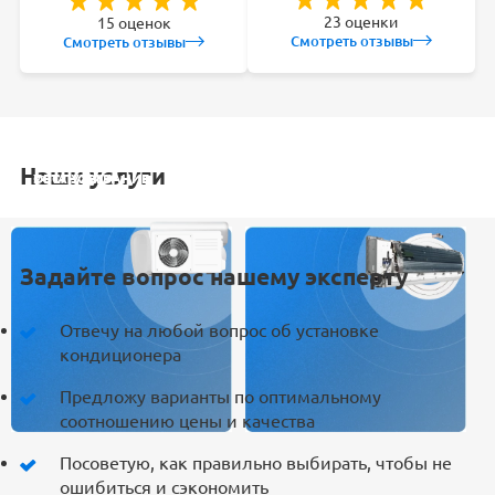
23 оценки
15 оценок
Смотреть отзывы
Смотреть отзывы
Наши услуги
УСТАНОВКА
ОБСЛУЖИВАНИЕ
ЗАКЛАДКА
РЕМОНТ
КОНДИЦИОНЕРА
СПЛИТ-СИСТЕМ
ТРАСС
КОНДИЦИОНЕРА
Задайте вопрос нашему эксперту
Отвечу на любой вопрос об установке
кондиционера
Предложу варианты по оптимальному
соотношению цены и качества
Посоветую, как правильно выбирать, чтобы не
ошибиться и сэкономить