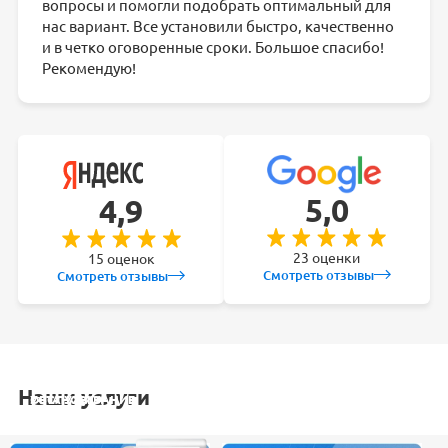
вопросы и помогли подобрать оптимальный для
нас вариант. Все установили быстро, качественно
и в четко оговоренные сроки. Большое спасибо!
Рекомендую!
5,0
4,9
23 оценки
15 оценок
Смотреть отзывы
Смотреть отзывы
Наши услуги
УСТАНОВКА
ОБСЛУЖИВАНИЕ
ЗАКЛАДКА
РЕМОНТ
КОНДИЦИОНЕРА
СПЛИТ-СИСТЕМ
ТРАСС
КОНДИЦИОНЕРА