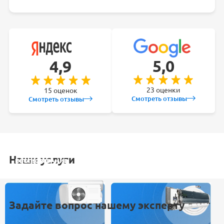
5,0
4,9
23 оценки
15 оценок
Смотреть отзывы
Смотреть отзывы
Наши услуги
УСТАНОВКА
ОБСЛУЖИВАНИЕ
ЗАКЛАДКА
РЕМОНТ
КОНДИЦИОНЕРА
СПЛИТ-СИСТЕМ
ТРАСС
КОНДИЦИОНЕРА
Задайте вопрос нашему эксперту