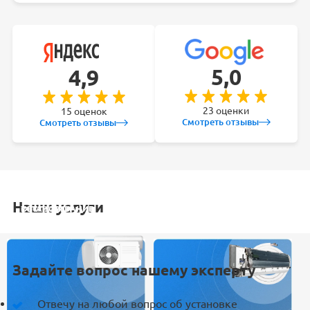
5,0
4,9
23 оценки
15 оценок
Смотреть отзывы
Смотреть отзывы
Наши услуги
УСТАНОВКА
ОБСЛУЖИВАНИЕ
ЗАКЛАДКА
РЕМОНТ
КОНДИЦИОНЕРА
СПЛИТ-СИСТЕМ
ТРАСС
КОНДИЦИОНЕРА
Задайте вопрос нашему эксперту
Отвечу на любой вопрос об установке