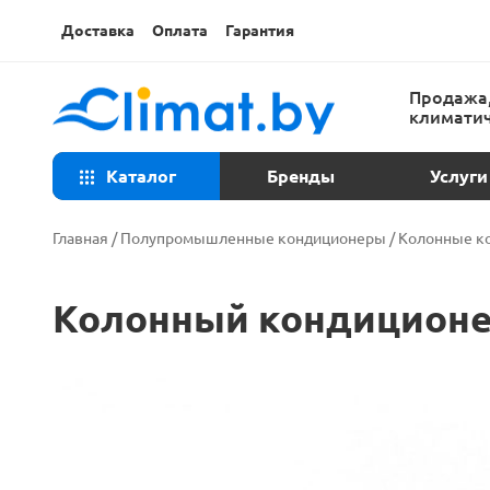
Доставка
Оплата
Гарантия
Продажа,
климатич
Каталог
Бренды
Услуги
Консульта
Главная
/
Полупромышленные кондиционеры
/
Колонные к
Техническ
Колонный кондиционер
Установка
Ремонт ко
Закладка т