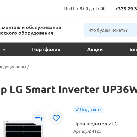
+375 29 3
Пн-Пт с 9:00 до 17:00
 монтаж и обслуживание
еского оборудования
Портфолио
Акции
Бл
ции и подбор
ондиционеры
/
ое обслуживание
 LG Smart Inverter UP3
 кондиционера
ндиционеров
Под заказ
Производитель:
LG
расс
Артикул:
4123