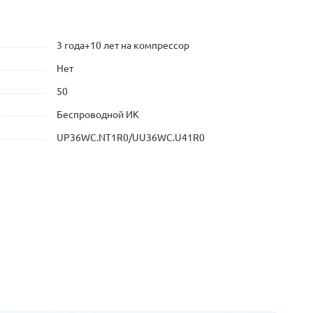
3 года+10 лет на компрессор
Нет
50
Беспроводной ИК
UP36WC.NT1R0/UU36WC.U41R0