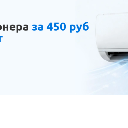
онера
за 450 руб
т