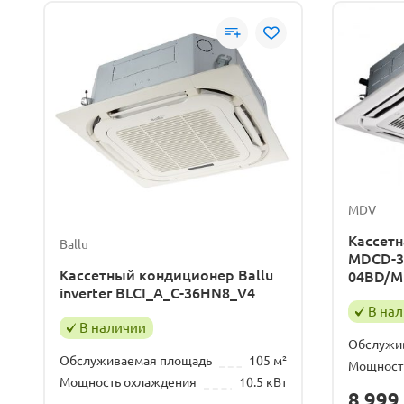
MDV
Кассетн
Ballu
MDCD-3
Кассетный кондиционер Ballu
04BD/M
inverter BLCI_A_C-36HN8_V4
В на
В наличии
Обслужи
Обслуживаемая площадь
105 м²
Мощност
Мощность охлаждения
10.5 кВт
8 999