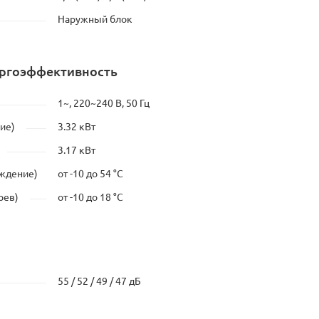
Наружный блок
ергоэффективность
1~, 220~240 В, 50 Гц
ие)
3.32 кВт
3.17 кВт
аждение)
от -10 до 54 °C
рев)
от -10 до 18 °C
55 / 52 / 49 / 47 дБ