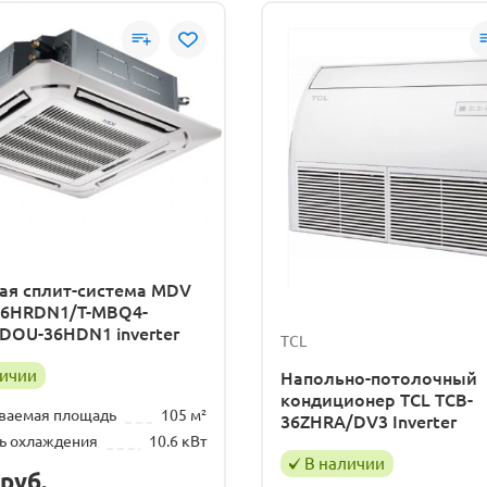
ая сплит-система MDV
6HRDN1/T-MBQ4-
DOU-36HDN1 inverter
TCL
личии
Напольно-потолочный
кондиционер TCL TCB-
ваемая площадь
105 м²
36ZHRA/DV3 Inverter
ь охлаждения
10.6 кВт
В наличии
руб.