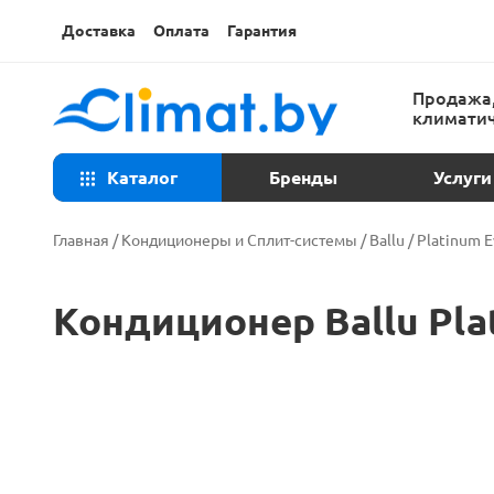
Доставка
Оплата
Гарантия
Продажа,
климатич
Каталог
Бренды
Услуги
Консульта
Главная
/
Кондиционеры и Сплит-системы
/
Ballu
/
Platinum E
Техническ
Кондиционер Ballu Pla
Установка
Ремонт ко
Закладка т