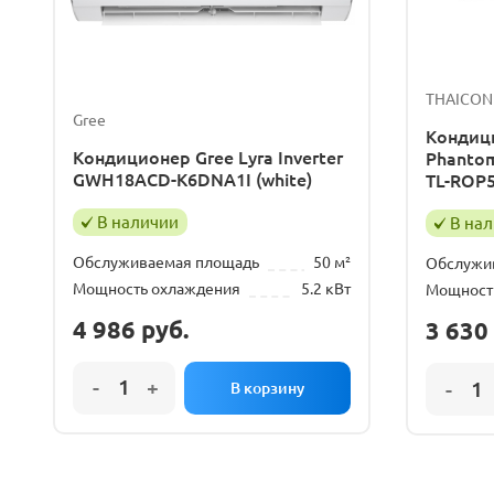
THAICON
Gree
Кондиц
Кондиционер Gree Lyra Inverter
Phantom
GWH18ACD-K6DNA1I (white)
TL-ROP5
В наличии
В на
Обслуживаемая площадь
50 м²
Обслужи
Мощность охлаждения
5.2 кВт
Мощност
4 986
руб.
3 630