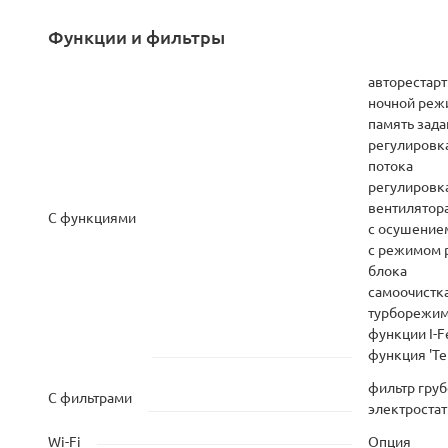
Функции и фильтры
авторестарт
ночной реж
память зад
регулировк
потока
регулировк
вентилятор
С функциями
с осушение
с режимом 
блока
самоочистк
турборежи
функции I-F
функция 'Те
фильтр груб
С фильтрами
электроста
Wi-Fi
Опция