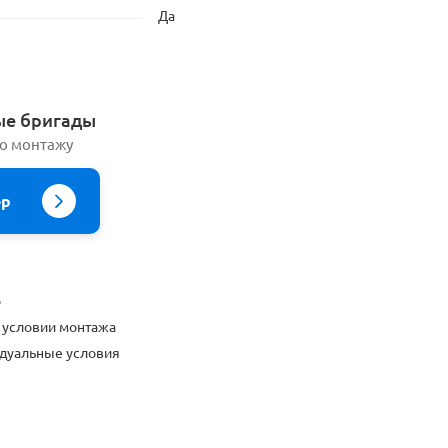
Да
ые бригады
по монтажу
ер
о
 условии монтажа
дуальные условия