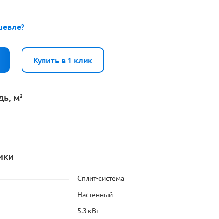
шевле?
Купить в 1 клик
ь, м²
ики
Сплит-система
Настенный
5.3 кВт