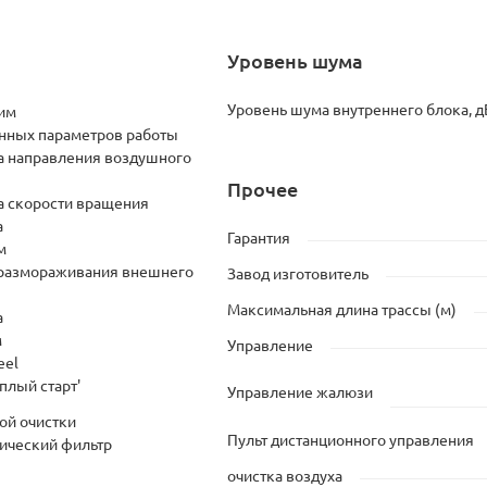
Уровень шума
Уровень шума внутреннего блока, д
им
анных параметров работы
а направления воздушного
Прочее
а скорости вращения
а
Гарантия
м
размораживания внешнего
Завод изготовитель
Максимальная длина трассы (м)
а
м
Управление
eel
плый старт'
Управление жалюзи
ой очистки
Пульт дистанционного управления
тический фильтр
очистка воздуха