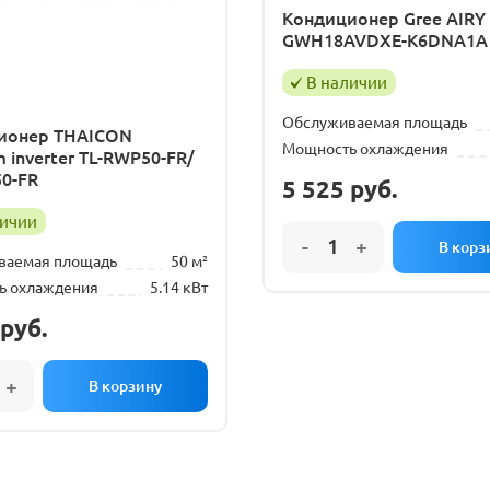
Кондиционер Gree AIRY 
GWH18AVDXE-K6DNA1A (
В наличии
Обслуживаемая площадь
ионер THAICON
Мощность охлаждения
 inverter TL-RWP50-FR/
0-FR
5 525
руб.
личии
ваемая площадь
50 м²
ь охлаждения
5.14 кВт
руб.