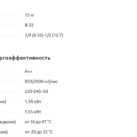
15 м
R-32
1/4 (6.35)-1/2 (12.7)
ергоэффективность
А++
850/2600 м3/час
220-240~50
ие)
1.58 кВт
1.55 кВт
аждение)
от 16 до 47 °C
рев)
от -20 до 32 °C