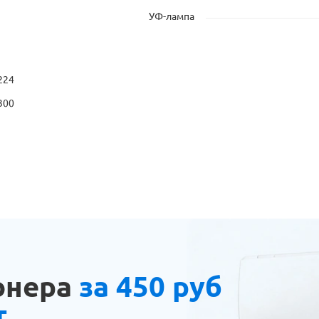
УФ-лампа
224
300
онера
за 450 руб
т