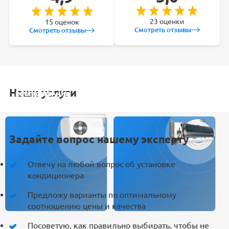
23 оценки
15 оценок
Смотреть отзывы
Смотреть отзывы
Наши услуги
УСТАНОВКА
ОБСЛУЖИВАНИЕ
ЗАКЛАДКА
РЕМОНТ
КОНДИЦИОНЕРА
СПЛИТ-СИСТЕМ
ТРАСС
КОНДИЦИОНЕРА
Задайте вопрос нашему эксперту
Отвечу на любой вопрос об установке
кондиционера
Предложу варианты по оптимальному
соотношению цены и качества
Посоветую, как правильно выбирать, чтобы не