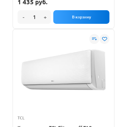
1 435
руб.
TCL