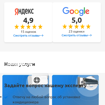
5,0
4,9
23 оценки
15 оценок
Смотреть отзывы
Смотреть отзывы
Наши услуги
УСТАНОВКА
ОБСЛУЖИВАНИЕ
ЗАКЛАДКА
РЕМОНТ
КОНДИЦИОНЕРА
СПЛИТ-СИСТЕМ
ТРАСС
КОНДИЦИОНЕРА
Задайте вопрос нашему эксперту
Отвечу на любой вопрос об установке
кондиционера