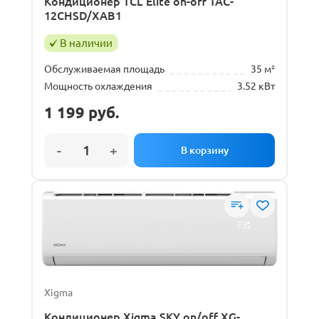
Кондиционер TCL Elite on-off TAC-
12CHSD/XAB1
В наличии
Обслуживаемая площадь
35 м²
Мощность охлаждения
3.52 кВт
1 199
руб.
Xigma
Кондиционер Xigma SKY on/off XG-