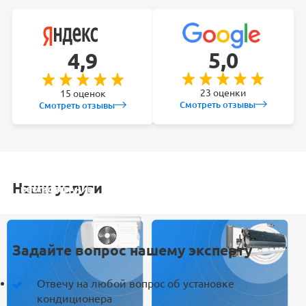
5,0
4,9
23 оценки
15 оценок
Смотреть отзывы
Смотреть отзывы
Наши услуги
УСТАНОВКА
ОБСЛУЖИВАНИЕ
ЗАКЛАДКА
РЕМОНТ
КОНДИЦИОНЕРА
СПЛИТ-СИСТЕМ
ТРАСС
КОНДИЦИОНЕРА
Задайте вопрос нашему эксперту
Отвечу на любой вопрос об установке
кондиционера