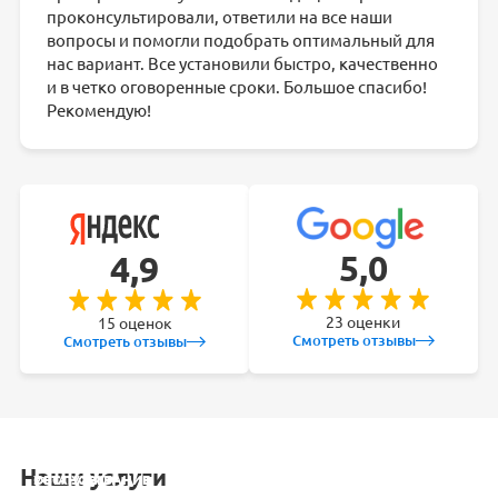
проконсультировали, ответили на все наши
вопросы и помогли подобрать оптимальный для
нас вариант. Все установили быстро, качественно
и в четко оговоренные сроки. Большое спасибо!
Рекомендую!
5,0
4,9
23 оценки
15 оценок
Смотреть отзывы
Смотреть отзывы
Наши услуги
УСТАНОВКА
ОБСЛУЖИВАНИЕ
ЗАКЛАДКА
РЕМОНТ
КОНДИЦИОНЕРА
СПЛИТ-СИСТЕМ
ТРАСС
КОНДИЦИОНЕРА