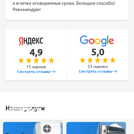
и в четко оговоренные сроки. Большое спасибо!
Рекомендую!
5,0
4,9
23 оценки
15 оценок
Смотреть отзывы
Смотреть отзывы
Наши услуги
УСТАНОВКА
ОБСЛУЖИВАНИЕ
ЗАКЛАДКА
РЕМОНТ
КОНДИЦИОНЕРА
СПЛИТ-СИСТЕМ
ТРАСС
КОНДИЦИОНЕРА