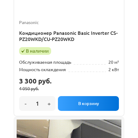
Panasonic
Кондиционер Panasonic Basic Inverter CS-
PZ20WKD/CU-PZ20WKD
В наличии
Обслуживаемая площадь
20 м²
Мощность охлаждения
2 кВт
3 300
руб.
4 050
руб.
Первоначальная
Текущая
цена
цена:
составляла
3
4
300 руб..
050 руб..