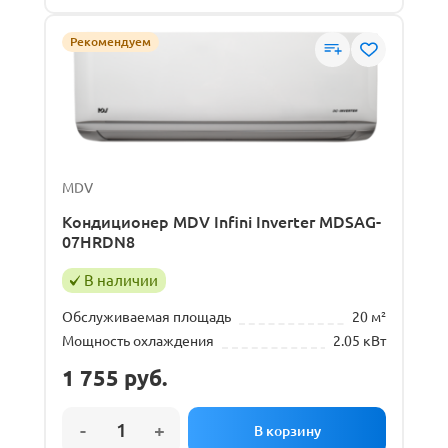
Настенный
Рекомендуем
Мощность охлаждения
2
кВт
2.5
кВт
MDV
Кондиционер MDV Infini Inverter MDSAG-
Мощность обогрева
07HRDN8
2.3
кВт
3.4
кВт
В наличии
Обслуживаемая площадь
20 м²
Мощность охлаждения
2.05 кВт
Инвертор
1 755
руб.
Да
Нет