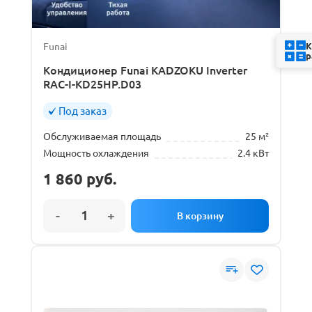
Funai
К
р
Кондиционер Funai KADZOKU Inverter
RAC-I-KD25HP.D03
Под заказ
Обслуживаемая площадь
25 м²
Мощность охлаждения
2.4 кВт
1 860
руб.