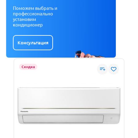
Поможем выбрать и
профессионально
установим
кондиционер
Консультация
Скидка