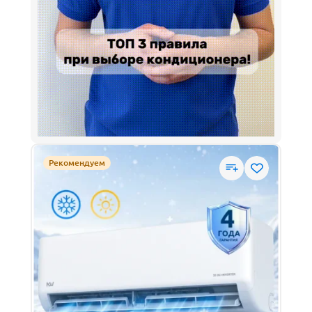
Цвет внутреннего блока
белый
графитовый
золотой
серебристый
черный
Рекомендуем