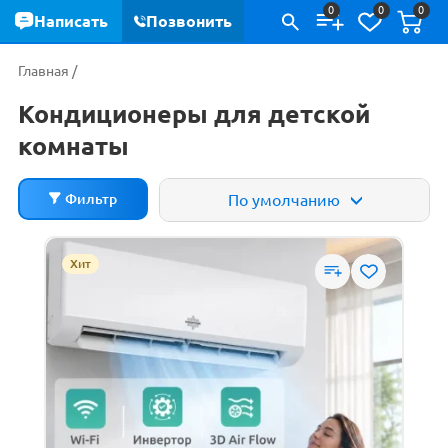
0
0
0
Написать
Позвонить
Главная
/
Кондиционеры для детской
комнаты
Фильтр
По умолчанию
ХИТ
Цена
Хит
РЕКОМЕНДУЕМ
0
р.
9 310
р.
СКИДКИ
НОВИНКИ
Производители
ДЕШЕВЫЕ
Ballu
Electrolux