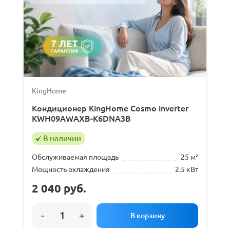
ДОРОГИЕ
Funai
Haier
Hisense
KingHome
LG
KingHome
MDV
Кондиционер KingHome Cosmo inverter
Еще
KWH09AWAXB-K6DNA3B
В наличии
Обслуживаемая площадь
Обслуживаемая площадь
25 м²
Мощность охлаждения
2.5 кВт
20
м²
25
м²
2 040
руб.
Тип внутреннего блока