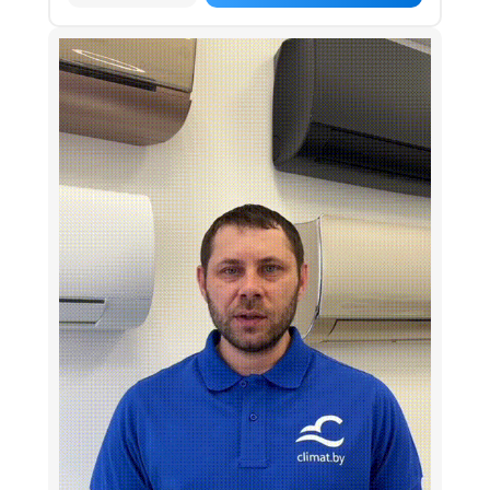
Wi-Fi
Есть
Есть (работает с Алисой)
Опция
С фильтрами
антибактериальный фильтр
многофункциональный фильтр
угольный фильтр
фильтр грубой очистки
фильтр с ионами серебра