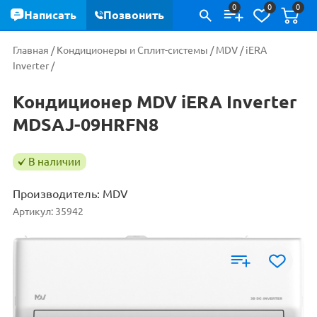
0
0
0
Написать
Позвонить
Главная
/
Кондиционеры и Сплит-системы
/
MDV
/
iERA
Inverter
/
Кондиционер MDV iERA Inverter
MDSAJ-09HRFN8
В наличии
Производитель:
MDV
Артикул:
35942