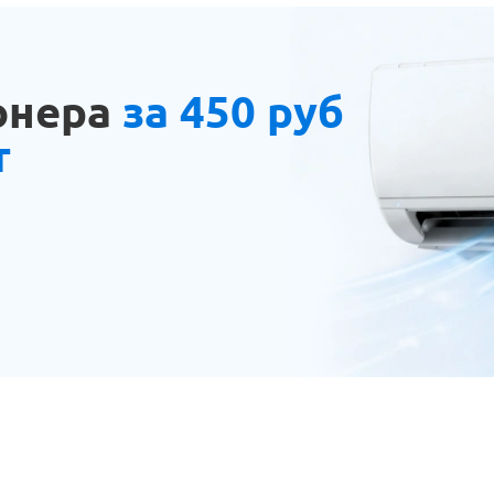
онера
за 450 руб
т