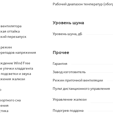
Рабочий диапазон температур (обог
Уровень шума
 вентилятора
кая оттайка
Уровень шума, дБ
ский перезапуск
 режим
Прочее
перепадов напряжения
аждение Wind Free
Гарантия
е утечки хладагента
Завод изготовитель
подсветки и звука
ожения жалюзи
Режим приточной вентиляции
Пульт дистанционного управления
o
Управление жалюзи
ортного сна
шения
Подогрев поддона
стика