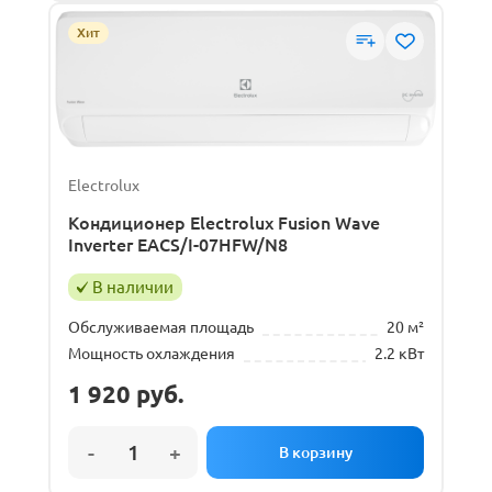
2
905 руб..
260 руб..
Хит
2.2
кВт
5.28
кВт
Мощность обогрева
Electrolux
2.4
кВт
5.57
кВт
Кондиционер Electrolux Fusion Wave
Inverter EACS/I-07HFW/N8
Инвертор
В наличии
Да
Обслуживаемая площадь
20 м²
Мощность охлаждения
2.2 кВт
1 920
руб.
Wi-Fi
Есть
Опция