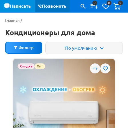
0
0
0
Написать
Позвонить
Главная
/
Кондиционеры для дома
Фильтр
По умолчанию
ХИТ
Цена
Скидка
Хит
РЕКОМЕНДУЕМ
1 700
р.
3 490
р.
СКИДКИ
НОВИНКИ
Производители
ДЕШЕВЫЕ
Ballu
Electrolux
ДОРОГИЕ
Funai