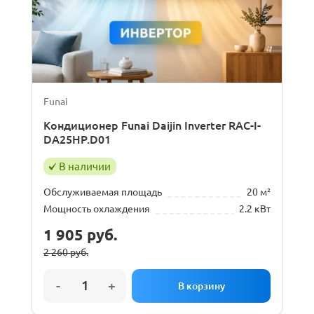
Gree
Hisense
MDV
TCL
Funai
Кондиционер Funai Daijin Inverter RAC-I-
Обслуживаемая площадь
DA25HP.D01
В наличии
20
м²
50
м²
Обслуживаемая площадь
20 м²
Мощность охлаждения
2.2 кВт
Тип внутреннего блока
1 905
руб.
2 260
руб.
Настенный
Первоначальная
Текущая
цена
цена:
составляла
1
Мощность охлаждения