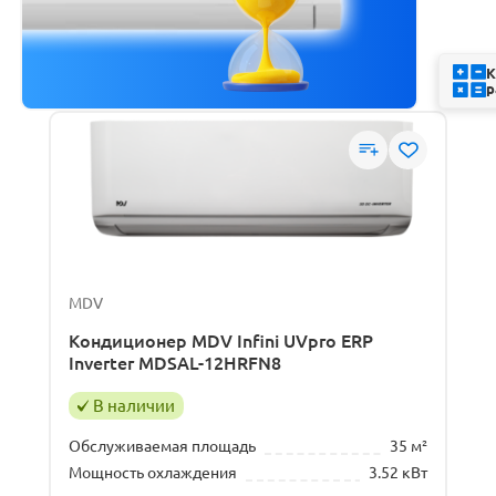
К
р
MDV
Кондиционер MDV Infini UVpro ERP
Inverter MDSAL-12HRFN8
В наличии
Обслуживаемая площадь
35 м²
Мощность охлаждения
3.52 кВт