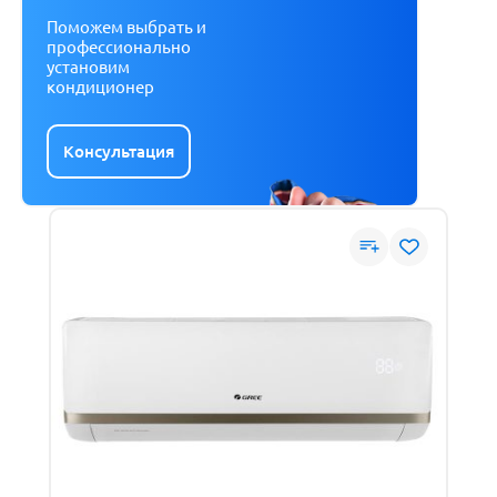
Поможем выбрать и
профессионально
установим
кондиционер
Консультация