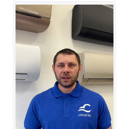
С фильтрами
антибактериальный фильтр
многофункциональный фильтр
угольный фильтр
фильтр грубой очистки
фильтр с ионами серебра
Цвет внутреннего блока
белый