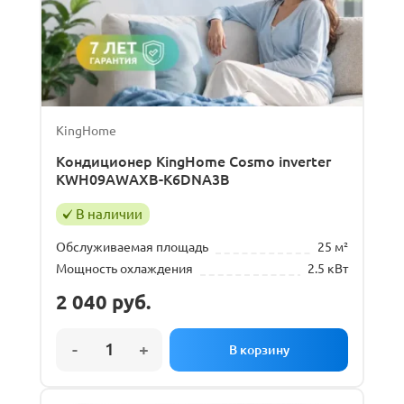
Gree
Haier
Hisense
KingHome
KingHome
LG
Кондиционер KingHome Cosmo inverter
Еще
KWH09AWAXB-K6DNA3B
В наличии
Обслуживаемая площадь
Обслуживаемая площадь
25 м²
Мощность охлаждения
2.5 кВт
20
м²
35
м²
2 040
руб.
Тип внутреннего блока
Напольный