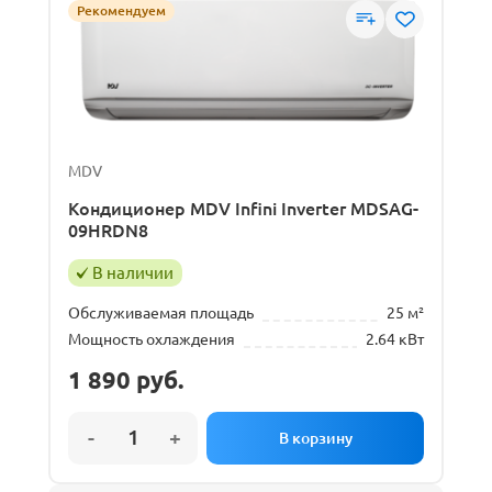
Рекомендуем
Настенный
Мощность охлаждения
2.5
кВт
3.2
кВт
MDV
Кондиционер MDV Infini Inverter MDSAG-
09HRDN8
Мощность обогрева
В наличии
2.5
кВт
4.32
кВт
Обслуживаемая площадь
25 м²
Мощность охлаждения
2.64 кВт
1 890
руб.
Инвертор
Да
Нет