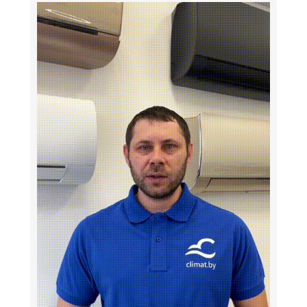
Wi-Fi
Есть
Есть (работает с Алисой)
Нет
Опция
С фильтрами
антибактериальный фильтр
многофункциональный фильтр
с витамином С
угольный фильтр
фильтр грубой очистки
фильтр с ионами серебра