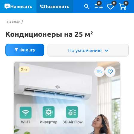
0
0
0
Написать
Позвонить
Главная
/
Кондиционеры на 25 м²
Фильтр
По умолчанию
ХИТ
Цена
Хит
РЕКОМЕНДУЕМ
0
р.
13 060
р.
СКИДКИ
НОВИНКИ
Производители
ДЕШЕВЫЕ
Ballu
Electrolux
ДОРОГИЕ
Funai