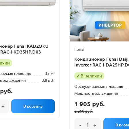
ионер Funai KADZOKU
Funai
r RAC-I-KD35HP.D03
Кондиционер Funai Daiji
личии
Inverter RAC-I-DA25HP.D
ваемая площадь
35 м²
В наличии
ь охлаждения
3.8 кВт
Обслуживаемая площадь
руб.
Мощность охлаждения
1 905
руб.
2 260
руб.
Первоначальная
Текущая
цена
цена: