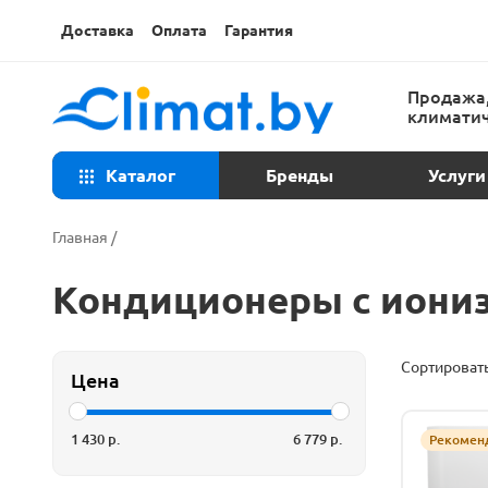
Доставка
Оплата
Гарантия
Продажа,
климатич
Каталог
Бренды
Услуги
Консульта
Главная
/
Техническ
Кондиционеры с иони
Установка
Сортировать
Цена
Ремонт ко
1 430
р.
6 779
р.
Рекомен
Закладка т