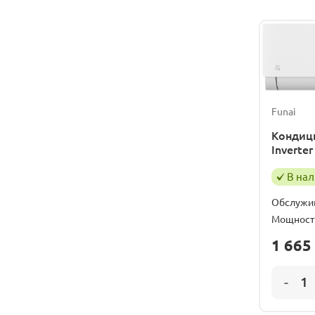
Funai
Кондици
Inverte
В на
Обслужи
Мощност
1 665