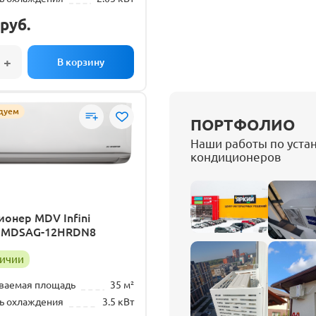
руб.
дуем
ПОРТФОЛИО
Наши работы по уста
кондиционеров
онер MDV Infini
er MDSAG-12HRDN8
личии
ваемая площадь
35 м²
ь охлаждения
3.5 кВт