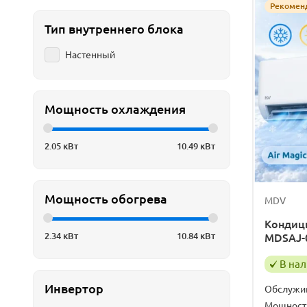
Рекомен
Тип внутреннего блока
Настенный
Мощность охлаждения
2.05
кВт
10.49
кВт
Мощность обогрева
MDV
Кондици
2.34
кВт
10.84
кВт
MDSAJ-
В на
Инвертор
Обслужи
Мощност