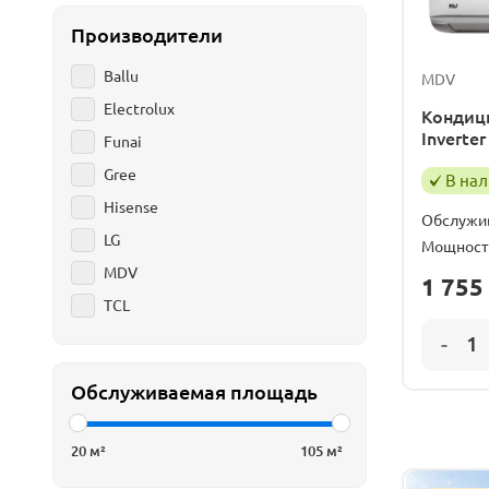
Разрешени
Производители
Ballu
MDV
Electrolux
Кондици
Invert
Funai
Gree
В на
Hisense
Обслужи
LG
Мощност
MDV
1 755
TCL
Обслуживаемая площадь
20
м²
105
м²