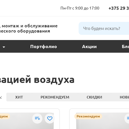
+375 29 3
Пн-Пт с 9:00 до 17:00
 монтаж и обслуживание
еского оборудования
Портфолио
Акции
Бл
ции и подбор
ое обслуживание
зацией воздуха
 кондиционера
:
ХИТ
РЕКОМЕНДУЕМ
СКИДКИ
НОВ
ндиционеров
дуем
Рекомендуем
расс