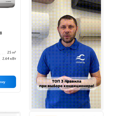
8
25 м²
2.64 кВт