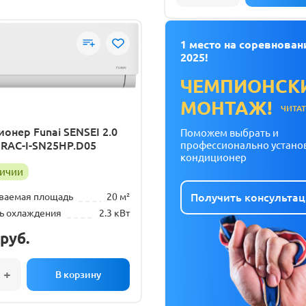
составляла
1
2
905 руб..
260 руб..
1 место на соревнован
2025!
ЧЕМПИОНСК
МОНТАЖ!
ЧИТА
онер Funai SENSEI 2.0
Поможем выбрать и
r RAC-I-SN25HP.D05
профессионально устано
кондиционер
личии
ваемая площадь
20 м²
Получить консульта
ь охлаждения
2.3 кВт
руб.