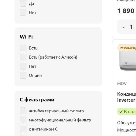
Да
1 890
Нет
Wi-Fi
Есть
Рекомен
Есть (работает с Алисой)
Нет
Опция
MDV
Кондици
С фильтрами
Invert
антибактериальный фильтр
В на
многофункциональный фильтр
Обслужи
с витамином С
Мощност