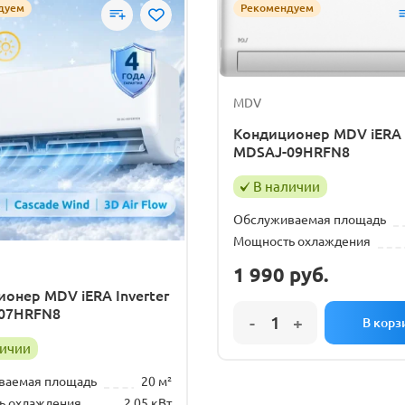
дуем
Рекомендуем
MDV
Кондиционер MDV iERA I
MDSAJ-09HRFN8
В наличии
Обслуживаемая площадь
Мощность охлаждения
1 990
руб.
онер MDV iERA Inverter
07HRFN8
личии
ваемая площадь
20 м²
ь охлаждения
2.05 кВт