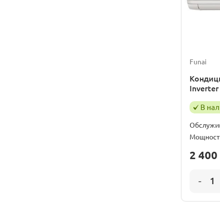
Funai
Кондиц
Inverte
В на
Обслужи
Мощност
2 400