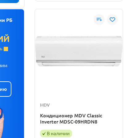
ии РБ
ИЙ
ТЬ
вим
цию
MDV
Кондиционер MDV Classic
Inverter MDSC-09HRDN8
В наличии