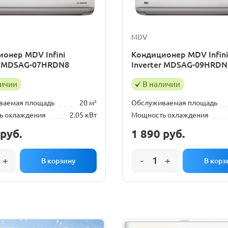
е на установку кондиционера
MDV
онер MDV Infini
Кондиционер MDV Infini
er MDSAG-07HRDN8
Inverter MDSAG-09HRDN
личии
В наличии
ваемая площадь
20 м²
Обслуживаемая площадь
ь охлаждения
2.05 кВт
Мощность охлаждения
руб.
1 890
руб.