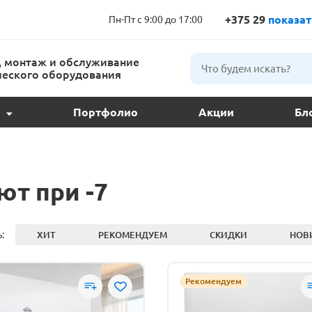
+375 29
показат
Пн-Пт с 9:00 до 17:00
 монтаж и обслуживание
еского оборудования
Портфолио
Акции
Бл
ции и подбор
ое обслуживание
ют при -7
 кондиционера
:
ХИТ
РЕКОМЕНДУЕМ
СКИДКИ
НОВ
ндиционеров
Рекомендуем
расс