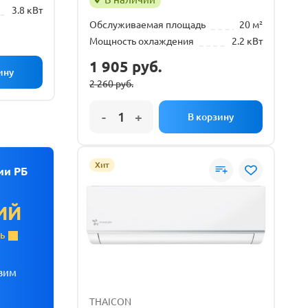
3.8 кВт
Обслуживаемая площадь
20 м²
Мощность охлаждения
2.2 кВт
1 905
руб.
2 260
руб.
Первоначальная
Текущая
цена
цена:
составляла
1
2
905 руб..
260 руб..
Хит
ии РБ
ИЙ
ТЬ
вим
THAICON