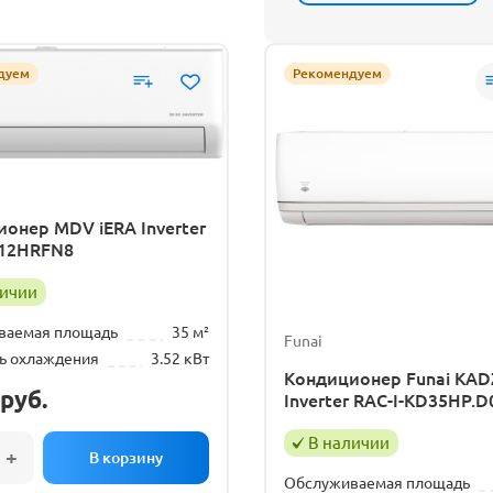
дуем
Рекомендуем
онер MDV iERA Inverter
12HRFN8
личии
ваемая площадь
35 м²
Funai
ь охлаждения
3.52 кВт
Кондиционер Funai KA
руб.
Inverter RAC-I-KD35HP.D
В наличии
Обслуживаемая площадь