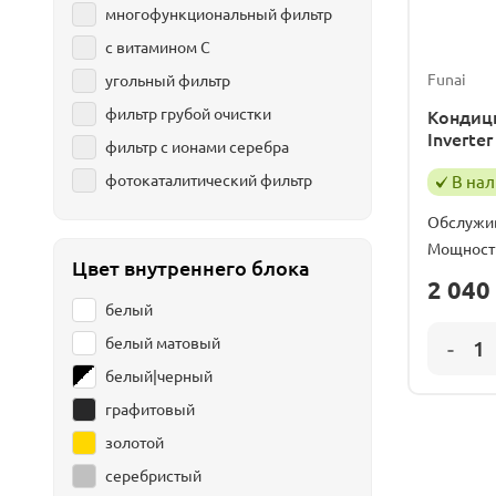
многофункциональный фильтр
с витамином С
Funai
угольный фильтр
фильтр грубой очистки
Кондиц
Inverte
фильтр с ионами серебра
фотокаталитический фильтр
В на
Обслужи
Мощност
Цвет внутреннего блока
2 040
белый
белый матовый
белый|черный
графитовый
золотой
серебристый