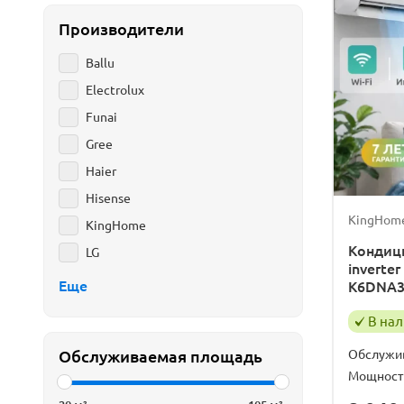
Разрешени
Производители
Ballu
Electrolux
Funai
Gree
Haier
Hisense
KingHom
KingHome
Кондиц
LG
invert
Еще
K6DNA
В на
Обслужи
Обслуживаемая площадь
Мощност