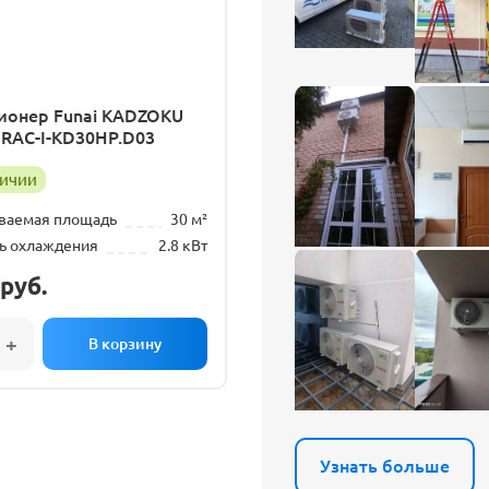
ионер Funai KADZOKU
r RAC-I-KD30HP.D03
личии
ваемая площадь
30 м²
ь охлаждения
2.8 кВт
руб.
Узнать больше