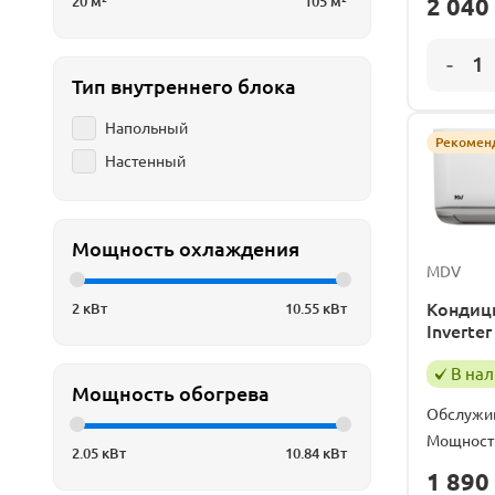
2 040
20
м²
105
м²
Тип внутреннего блока
Напольный
Рекомен
Настенный
Мощность охлаждения
MDV
Кондици
2
кВт
10.55
кВт
Invert
В на
Мощность обогрева
Обслужи
Мощност
2.05
кВт
10.84
кВт
1 890