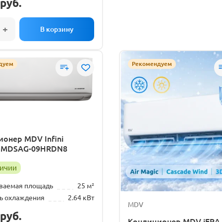
руб.
дуем
Рекомендуем
онер MDV Infini
er MDSAG-09HRDN8
личии
ваемая площадь
25 м²
ь охлаждения
2.64 кВт
MDV
руб.
Кондиционер MDV iERA I