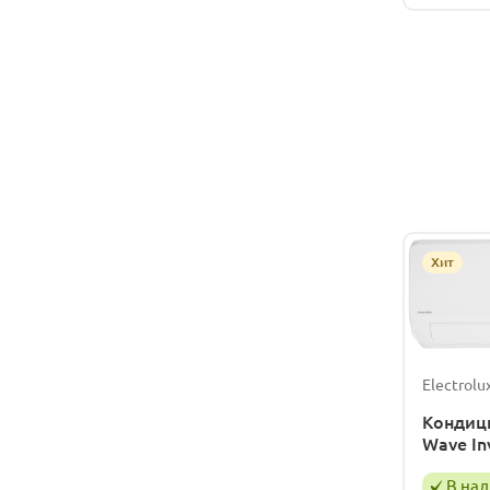
Хит
Electrolu
Кондици
Wave In
В на