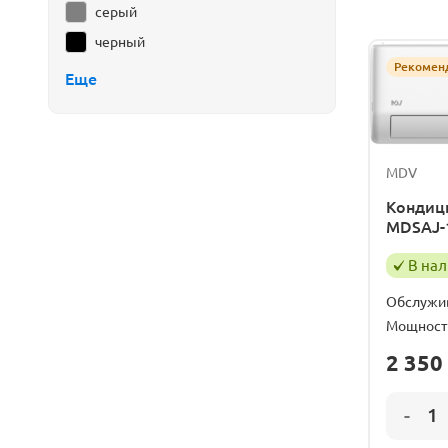
серый
черный
Рекомен
Еще
MDV
Кондици
MDSAJ-
В на
Обслужи
Мощност
2 350