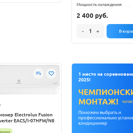
Мощность охлаждения
2 400
руб.
1 место на соревнован
2025!
ЧЕМПИОНСК
МОНТАЖ!
ЧИТА
x
Поможем выбрать и
онер Electrolux Fusion
профессионально устано
verter EACS/I-07HFW/N8
кондиционер
личии