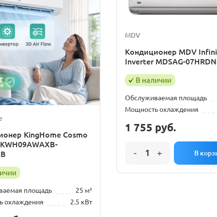
е на установку кондиционера
MDV
Кондиционер MDV Infini
Inverter MDSAG-07HRDN
В наличии
Обслуживаемая площадь
Мощность охлаждения
e
1 755
руб.
ионер KingHome Cosmo
er KWH09AWAXB-
3B
личии
ваемая площадь
25 м²
ь охлаждения
2.5 кВт