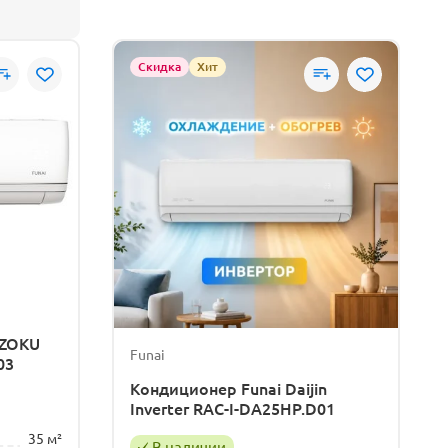
Скидка
Хит
DZOKU
Funai
03
Кондиционер Funai Daijin
Inverter RAC-I-DA25HP.D01
35 м²
В наличии