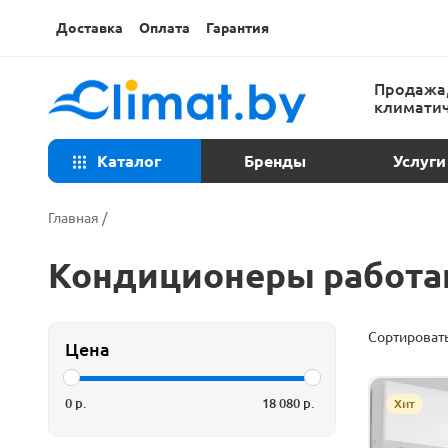
Доставка
Оплата
Гарантия
Продажа,
климатич
Каталог
Бренды
Услуги
Консульта
Главная
/
Техническ
Кондиционеры работа
Установка
Сортировать
Цена
Ремонт ко
0
р.
18 080
р.
Хит
Закладка т